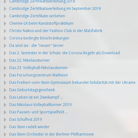
Cambridge Zertifikatsverleihung 2018
Cambridge Zertifikatsverleihung im September 2019
Cambridge-Zertifikate verliehen
Chemie-LK beim Kunststoffpraktikum
Christo Nakos und der Fashion Club in der Malzfabrik
Corona bedingte Einschränkungen
Da sind sie - die "neuen" Server
Das 2. Semester in der Schule: die Corona-Regeln als Download
Das 22. Nikolausturnier
Das 23. Volleyball-Nikolausturnier
Das Forschungszentrum Matheon
Das Freiherr-vom-Stein-Gymnasium bekundet Solidarität mit der Ukraine
Das Geburtstagsgeschenk
Das Leben ist ein Zweikampf ...
Das Nikolaus-Volleyballturnier 2019
Das Pausen- und Sportspielfeld ...
Das Schulfest 2019
Das Stein radelt wieder
Das Stein-Orchester in der Berliner Philharmonie