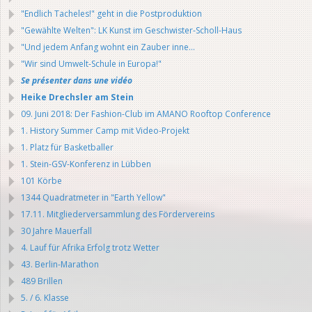
"Endlich Tacheles!" geht in die Postproduktion
"Gewählte Welten": LK Kunst im Geschwister-Scholl-Haus
"Und jedem Anfang wohnt ein Zauber inne...
"Wir sind Umwelt-Schule in Europa!"
Se présenter dans une vidéo
Heike Drechsler am Stein
09. Juni 2018: Der Fashion-Club im AMANO Rooftop Conference
1. History Summer Camp mit Video-Projekt
1. Platz für Basketballer
1. Stein-GSV-Konferenz in Lübben
101 Körbe
1344 Quadratmeter in "Earth Yellow"
17.11. Mitgliederversammlung des Fördervereins
30 Jahre Mauerfall
4. Lauf für Afrika Erfolg trotz Wetter
43. Berlin-Marathon
489 Brillen
5. / 6. Klasse