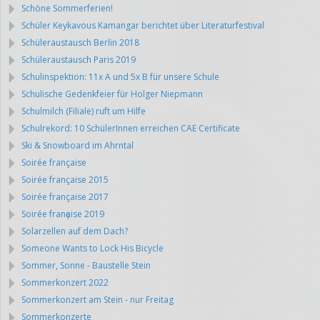
Schöne Sommerferien!
Schüler Keykavous Kamangar berichtet über Literaturfestival
Schüleraustausch Berlin 2018
Schüleraustausch Paris 2019
Schulinspektion: 11x A und 5x B für unsere Schule
Schulische Gedenkfeier für Holger Niepmann
Schulmilch (Filiale) ruft um Hilfe
Schulrekord: 10 SchülerInnen erreichen CAE Certificate
Ski & Snowboard im Ahrntal
Soirée française
Soirée française 2015
Soirée française 2017
Soirée franҫaise 2019
Solarzellen auf dem Dach?
Someone Wants to Lock His Bicycle
Sommer, Sonne - Baustelle Stein
Sommerkonzert 2022
Sommerkonzert am Stein - nur Freitag
Sommerkonzerte