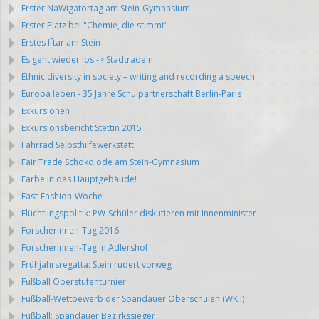
Erster NaWigatortag am Stein-Gymnasium
Erster Platz bei "Chemie, die stimmt"
Erstes Iftar am Stein
Es geht wieder los -> Stadtradeln
Ethnic diversity in society – writing and recording a speech
Europa leben - 35 Jahre Schulpartnerschaft Berlin-Paris
Exkursionen
Exkursionsbericht Stettin 2015
Fahrrad Selbsthilfewerkstatt
Fair Trade Schokolode am Stein-Gymnasium
Farbe in das Hauptgebäude!
Fast-Fashion-Woche
Flüchtlingspolitik: PW-Schüler diskutieren mit Innenminister
Forscherinnen-Tag 2016
Forscherinnen-Tag in Adlershof
Frühjahrsregatta: Stein rudert vorweg
Fußball Oberstufenturnier
Fußball-Wettbewerb der Spandauer Oberschulen (WK I)
Fußball: Spandauer Bezirkssieger