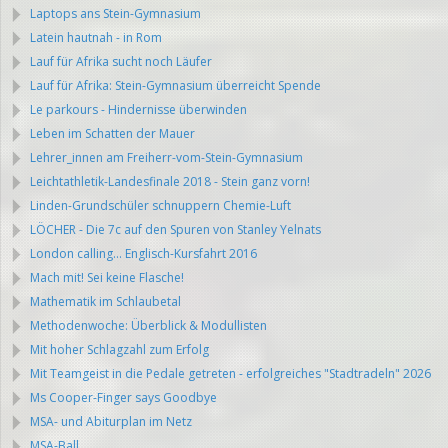
Laptops ans Stein-Gymnasium
Latein hautnah - in Rom
Lauf für Afrika sucht noch Läufer
Lauf für Afrika: Stein-Gymnasium überreicht Spende
Le parkours - Hindernisse überwinden
Leben im Schatten der Mauer
Lehrer_innen am Freiherr-vom-Stein-Gymnasium
Leichtathletik-Landesfinale 2018 - Stein ganz vorn!
Linden-Grundschüler schnuppern Chemie-Luft
LÖCHER - Die 7c auf den Spuren von Stanley Yelnats
London calling... Englisch-Kursfahrt 2016
Mach mit! Sei keine Flasche!
Mathematik im Schlaubetal
Methodenwoche: Überblick & Modullisten
Mit hoher Schlagzahl zum Erfolg
Mit Teamgeist in die Pedale getreten - erfolgreiches "Stadtradeln" 2026
Ms Cooper-Finger says Goodbye
MSA- und Abiturplan im Netz
MSA-Ball