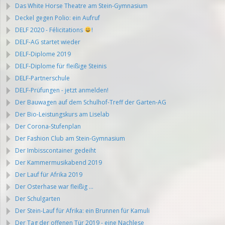
Das White Horse Theatre am Stein-Gymnasium
Deckel gegen Polio: ein Aufruf
DELF 2020 - Félicitations
!
DELF-AG startet wieder
DELF-Diplome 2019
DELF-Diplome für fleißige Steinis
DELF-Partnerschule
DELF-Prüfungen - jetzt anmelden!
Der Bauwagen auf dem Schulhof-Treff der Garten-AG
Der Bio-Leistungskurs am Liselab
Der Corona-Stufenplan
Der Fashion Club am Stein-Gymnasium
Der Imbisscontainer gedeiht
Der Kammermusikabend 2019
Der Lauf für Afrika 2019
Der Osterhase war fleißig ...
Der Schulgarten
Der Stein-Lauf für Afrika: ein Brunnen für Kamuli
Der Tag der offenen Tür 2019 - eine Nachlese