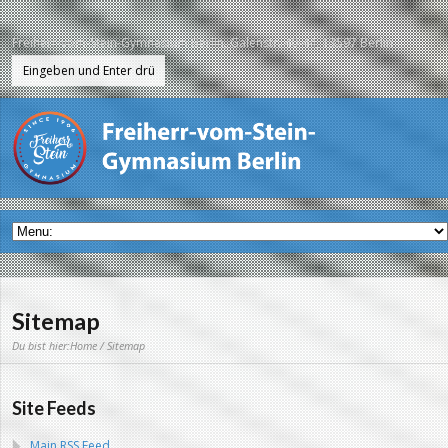
Freiherr-vom-Stein-Gymnasium Berlin, Galenstr. 40-44, 13597 Berlin
Sitemap
Du bist hier:
Home
/ Sitemap
Site Feeds
Main RSS Feed