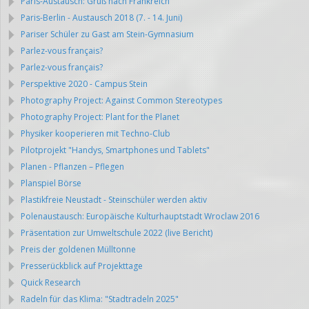
Paris-Austausch: Gruß nach Frankreich
Paris-Berlin - Austausch 2018 (7. - 14. Juni)
Pariser Schüler zu Gast am Stein-Gymnasium
Parlez-vous français?
Parlez-vous français?
Perspektive 2020 - Campus Stein
Photography Project: Against Common Stereotypes
Photography Project: Plant for the Planet
Physiker kooperieren mit Techno-Club
Pilotprojekt "Handys, Smartphones und Tablets"
Planen - Pflanzen – Pflegen
Planspiel Börse
Plastikfreie Neustadt - Steinschüler werden aktiv
Polenaustausch: Europäische Kulturhauptstadt Wroclaw 2016
Präsentation zur Umweltschule 2022 (live Bericht)
Preis der goldenen Mülltonne
Presserückblick auf Projekttage
Quick Research
Radeln für das Klima: "Stadtradeln 2025"