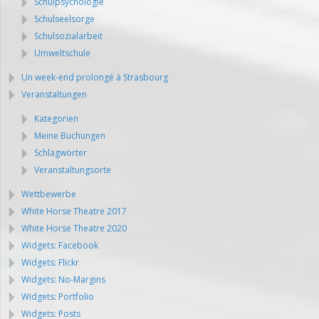
Schulpsychologie
Schulseelsorge
Schulsozialarbeit
Umweltschule
Un week-end prolongé à Strasbourg
Veranstaltungen
Kategorien
Meine Buchungen
Schlagwörter
Veranstaltungsorte
Wettbewerbe
White Horse Theatre 2017
White Horse Theatre 2020
Widgets: Facebook
Widgets: Flickr
Widgets: No-Margins
Widgets: Portfolio
Widgets: Posts