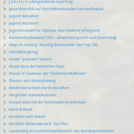
J ä h r l i c h e Religionsreise nach Prag
Jason Reynolds auf dem Internationalen Literaturfestival
Jugend debattiert
Jugend debattiert
Jugend trainiert für Olympia: Stein-Ruderer erfolgreich
Kammermusikabend 2015 - abwechslungsreich und beschwingt
Keep on running...Running Stones unter den Top 100
Kehrenbürgertag
Kinder "pflanzen" Bäume
Klasse 6a in der Komischen Oper
Klasse 7e Gewinner der "Goldenen Mülltonne"
Klausur- und Abiturplanung
Kleiderdienst beim Berlin-Marathon
Klingender Adventskalender
Kooperation mit der Eichenwald-Grundschule
Kunst & Musik
Kursfahrt nach Dublin
Kursfahrt Ski/Snowboard - Kurzfilm
Landessieg im Geschichtswettbewerb des Bundespräsidenten