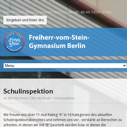
Freiherr-vom-Stein-Gymnasium Berlin, Galenstr. 40-44, 13597 Berlin
Schulinspektion
Du bist hier:
Home
/
Über die Schule
/ Schulinspektion
Wir freuen uns über 11 mal Rating “A” in 16 Kategorien des aktuellen
Schulinspektionsberichtes und nehmen uns vor, verstärkt an Bereichen zu
arbeiten, in denen wir mit “B” beurteilt wurden bzw. in denen die