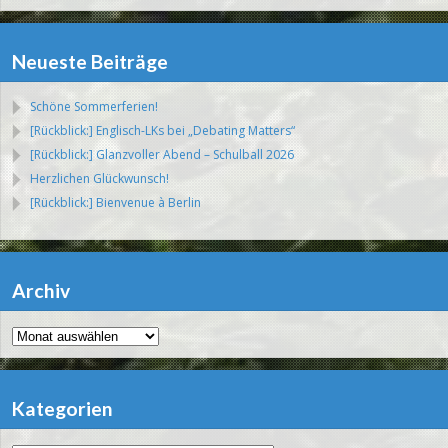
Neueste Beiträge
Schöne Sommerferien!
[Rückblick:] Englisch-LKs bei „Debating Matters“
[Rückblick:] Glanzvoller Abend – Schulball 2026
Herzlichen Glückwunsch!
[Rückblick:] Bienvenue à Berlin
Archiv
Archiv
Kategorien