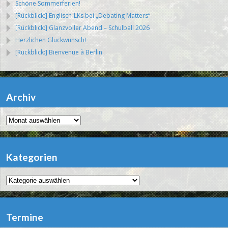
Schöne Sommerferien!
[Rückblick:] Englisch-LKs bei „Debating Matters“
[Rückblick:] Glanzvoller Abend – Schulball 2026
Herzlichen Glückwunsch!
[Rückblick:] Bienvenue à Berlin
Archiv
Archiv
Kategorien
Kategorien
Termine