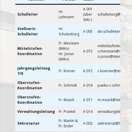
A 001
Hr.
Schulleiter
(über
schulleitung@05y01.
Lehmann
Sekr.)
Stellvertr.
Hr.
A 005
stv.schulleiter@ste
Schulleiter
Schulenburg
Fr. Mevissen
mittelstufenkoordin
Mittelstufen-
(MiKo)
A 015
v.mevissen@steing
Koordination
Hr. Jonas
o.jonas@steingymn
(MiKo)
Jahrgangsleitung
Fr. Körner
A 015
c.koerner@steingym
7/8
Oberstufen-
Fr. Schmidt
A 016
paeko-c.schmidt@s
Koordination
Oberstufen-
Fr. Maack
A 017
m.maack@steingymn
Koordination
Verwaltungsleitung
Fr. Prantel
A 014
verwaltungsleitung@
Fr. Martin &
Sekretariat
A 002
sekretariat@05y01.s
Fr. Ender