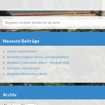
Neueste Beiträge
Schöne Sommerferien!
[Rückblick:] Englisch-LKs bei „Debating Matters“
[Rückblick:] Glanzvoller Abend – Schulball 2026
Herzlichen Glückwunsch!
[Rückblick:] Bienvenue à Berlin
Archiv
Archiv