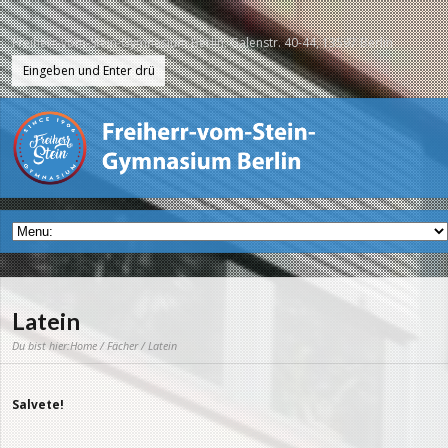
Freiherr-vom-Stein-Gymnasium Berlin, Galenstr. 40-44, 13597 Berlin
Latein
Du bist hier:
Home
/
Fächer
/ Latein
Salvete!