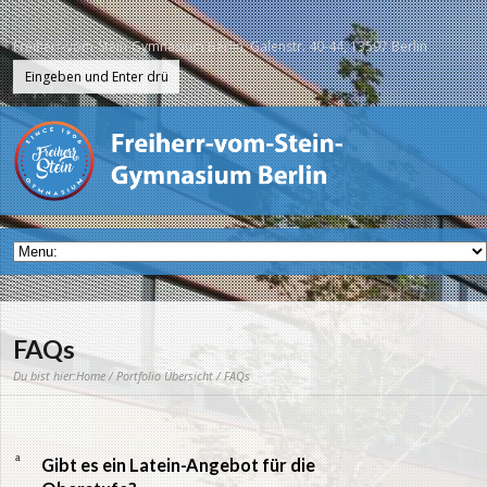
Freiherr-vom-Stein-Gymnasium Berlin, Galenstr. 40-44, 13597 Berlin
FAQs
Du bist hier:
Home
/
Portfolio Übersicht
/ FAQs
a
Gibt es ein Latein-Angebot für die