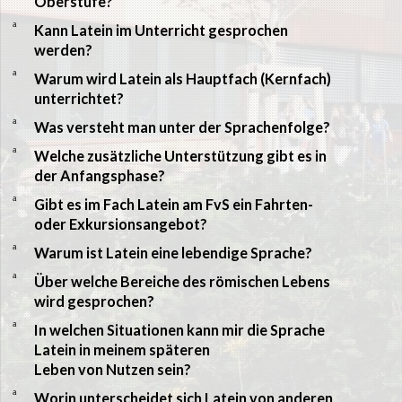
Oberstufe?
a
Kann Latein im Unterricht gesprochen
werden?
a
Warum wird Latein als Hauptfach (Kernfach)
unterrichtet?
a
Was versteht man unter der Sprachenfolge?
a
Welche zusätzliche Unterstützung gibt es in
der Anfangsphase?
a
Gibt es im Fach Latein am FvS ein Fahrten-
oder Exkursionsangebot?
a
Warum ist Latein eine lebendige Sprache?
a
Über welche Bereiche des römischen Lebens
wird gesprochen?
a
In welchen Situationen kann mir die Sprache
Latein in meinem späteren
Leben von Nutzen sein?
a
Worin unterscheidet sich Latein von anderen