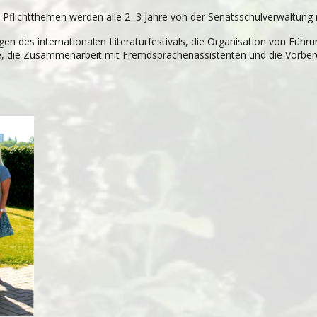
ten Pflicht­the­men wer­den alle 2–3 Jahre von der Senats­schul­ver­wal­tung
gen des internationalen Literaturfestivals, die Orga­ni­sa­tion von Füh­ru
 die Zusam­men­ar­beit mit Fremd­spra­chen­as­sis­ten­ten und die Vor­be­rei