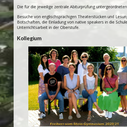
Die für die jewei­lige zen­trale Abitur­prü­fung unter­ge­ord­ne­
Besu­che von eng­lisch­spra­chi­gen Thea­ter­stü­cken und Lesun
Bot­schaf­ten, die Ein­la­dung von native speakers in die Schule,
Unter­richts­ar­beit in der Oberstufe.
Kollegium