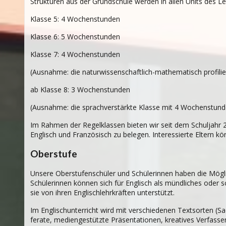
Strukturen aus der Grundschule werden in allen Units des Le
Klasse 5: 4 Wochenstunden
Klasse 6: 5 Wochenstunden
Klasse 7: 4 Wochenstunden
(Ausnahme: die naturwissenschaftlich-mathematisch profili
ab Klasse 8: 3 Wochenstunden
(Ausnahme: die sprachverstärkte Klasse mit 4 Wochenstunde
Im Rah­men der Regel­klas­sen bieten wir seit dem Schuljahr 
Englisch und Französisch zu bele­gen. Interessierte Eltern kö
Oberstufe
Unsere Ober­stu­fen­schü­ler und Schülerinnen haben die Mög­lic
Schülerinnen kön­nen sich für Eng­lisch als münd­li­ches oder sc
sie von ihren Eng­lisch­leh­rkräften unterstützt.
Im Eng­lisch­un­ter­richt wird mit ver­schie­de­nen Text­sor­ten (S
fe­rate, medi­en­ge­stützte Prä­sen­ta­tio­nen, krea­ti­ves Ver­fas­s