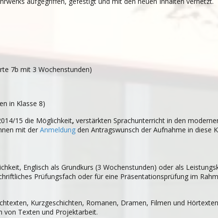
hrwerks aufgegriffen, gefestigt und mit den neuen Inhalten vernetzt.
erte 7b mit 3 Wochenstunden)
n in Klasse 8)
2014/15 die Möglichkeit
,
verstärkten Sprachunterricht in den moder­n
n­nen mit der
Anmel­dung
den Antrags­wunsch der Auf­nahme in diese Kl
h­keit, Eng­lisch als Grund­kurs (3 Wochen­stun­den) oder als Leis­tungs
hrift­li­ches Prü­fungs­fach oder für eine Prä­sen­ta­ti­ons­prü­fung im Ra
ach­t­ex­ten, Kurz­ge­schich­ten, Roma­nen, Dra­men, Fil­men und Hör­tex­ten e
en von Tex­ten und Pro­jekt­ar­beit.