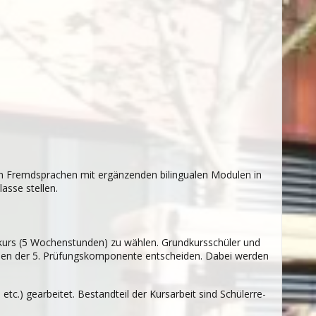
en Fremd­spra­chen mit ergänzenden
bilingualen Modulen in
asse stellen.
­kurs (5 Wochen­stun­den) zu wäh­len. Grund­kurs­schü­ler und
h­men der 5. Prü­fungs­kom­po­nente ent­schei­den. Dabei wer­den
tc.) gear­bei­tet. Bestand­teil der Kurs­ar­beit sind Schü­ler­re­