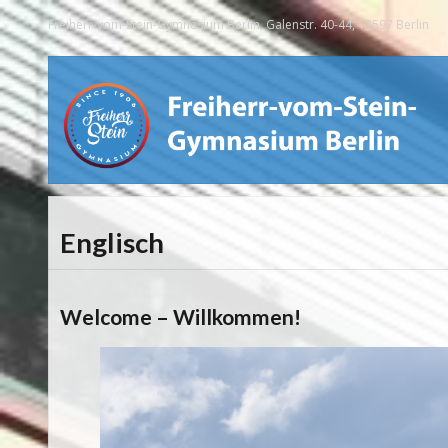
Freiherr-vom-Stein-Gymnasium Berlin, Galenstr. 40-44, 13597 Berlin
Englisch
Welcome – Willkommen!