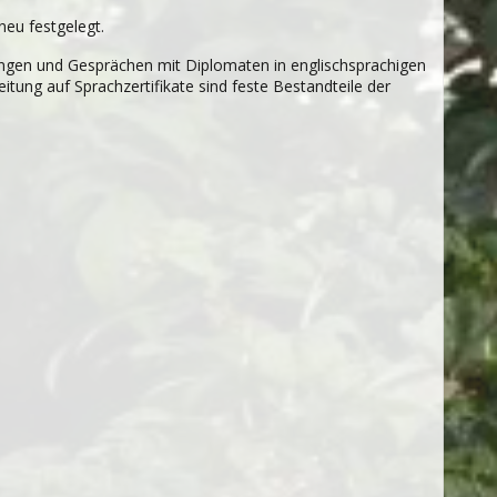
 neu festgelegt.
n­gen und Gesprä­chen mit Diplo­ma­ten in eng­lisch­spra­chi­gen
­tung auf Sprach­zer­ti­fi­kate sind feste Bestand­teile der