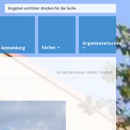
Organisatorisches
Fächer
Anmeldung
Du bist hier:
Home
/
Fächer
/ Englisch