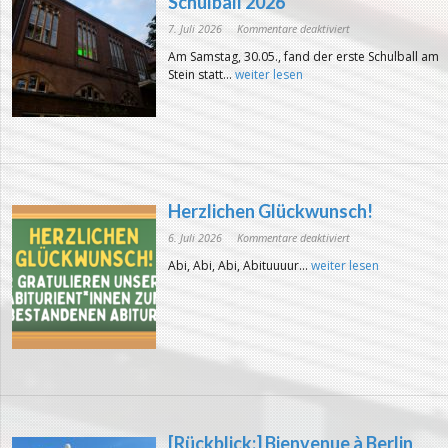
Schulball 2026
für
7. Juli 2026
Kommentare deaktiviert
[Rückblick:]
Glanzvoller
Am Samstag, 30.05., fand der erste Schulball am
Abend
–
Stein statt...
weiter lesen
Schulball
2026
Herzlichen Glückwunsch!
für
6. Juli 2026
Kommentare deaktiviert
Herzlichen
Glückwunsch!
Abi, Abi, Abi, Abituuuur...
weiter lesen
[Rückblick:] Bienvenue à Berlin