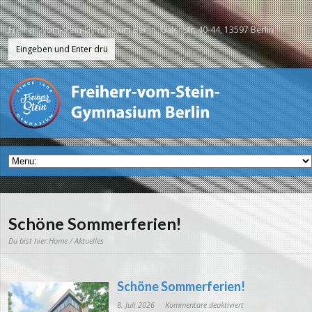
Freiherr-vom-Stein-Gymnasium Berlin, Galenstr. 40-44, 13597 Berlin
Schöne Sommerferien!
Du bist hier:
Home
/ Aktuelles
Schöne Sommerferien!
für
8. Juli 2026
Kommentare deaktiviert
Schöne