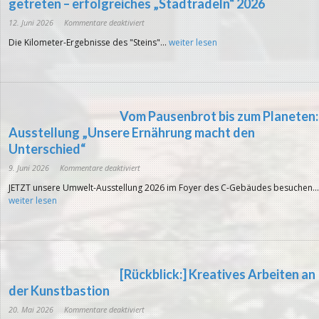
getreten – erfolgreiches „Stadtradeln“ 2026
für
12. Juni 2026
Kommentare deaktiviert
Mit
Teamgeist
Die Kilometer-Ergebnisse des "Steins"...
weiter lesen
in
die
Pedale
getreten
–
erfolgreiches
„Stadtradeln“
2026
Vom Pausenbrot bis zum Planeten:
Ausstellung „Unsere Ernährung macht den
Unterschied“
für
9. Juni 2026
Kommentare deaktiviert
Vom
Pausenbrot
JETZT unsere Umwelt-Ausstellung 2026 im Foyer des C-Gebäudes besuchen...
bis
zum
weiter lesen
Planeten:
Ausstellung
„Unsere
Ernährung
macht
den
Unterschied“
[Rückblick:] Kreatives Arbeiten an
der Kunstbastion
für
20. Mai 2026
Kommentare deaktiviert
[Rückblick:]