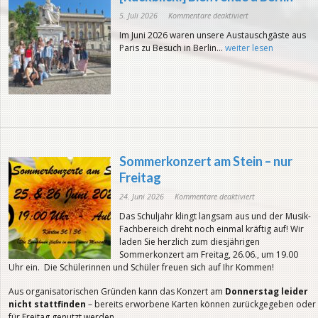
für
5. Juli 2026
Kommentare deaktiviert
[Rückblick:]
Bienvenue
Im Juni 2026 waren unsere Austauschgäste aus
à
Berlin
Paris zu Besuch in Berlin...
weiter lesen
Sommerkonzert am Stein – nur
Freitag
für
24. Juni 2026
Kommentare deaktiviert
Sommerkonzert
am
Das Schuljahr klingt langsam aus und der Musik-
Stein
–
Fachbereich dreht noch einmal kräftig auf! Wir
nur
Freitag
laden Sie herzlich zum diesjährigen
Sommerkonzert am Freitag, 26.06., um 19.00
Uhr ein. Die Schülerinnen und Schüler freuen sich auf Ihr Kommen!
Aus organisatorischen Gründen kann das Konzert am
Donnerstag leider
nicht stattfinden
– bereits erworbene Karten können zurückgegeben oder
für Freitag genutzt werden.