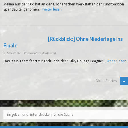
Kreatives
Melina aus der 10d hat an den Bildnerischen Werkstätten der Kunstbastion
Arbeiten
an
Spandau teilgenomen...
weiter lesen
der
Kunstbastion
[Rückblick:] Ohne Niederlage ins
Finale
für
3. Mai 2026
Kommentare deaktiviert
[Rückblick:]
Ohne
Das Stein-Team fährt zur Endrunde der "Gilky College League"...
weiter lesen
Niederlage
ins
Finale
Older Entries