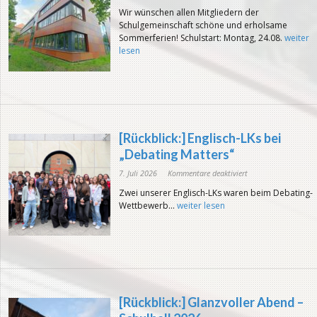
Sommerferien!
Wir wünschen allen Mitgliedern der
Schulgemeinschaft schöne und erholsame
Sommerferien! Schulstart: Montag, 24.08.
weiter
lesen
[Rückblick:] Englisch-LKs bei
„Debating Matters“
für
7. Juli 2026
Kommentare deaktiviert
[Rückblick:]
Englisch-
Zwei unserer Englisch-LKs waren beim Debating-
LKs
bei
Wettbewerb...
weiter lesen
„Debating
Matters“
[Rückblick:] Glanzvoller Abend –