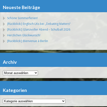
Neueste Beiträge
Schöne Sommerferien!
[Rückblick:] Englisch-LKs bei „Debating Matters“
[Rückblick:] Glanzvoller Abend – Schulball 2026
Herzlichen Glückwunsch!
[Rückblick:] Bienvenue à Berlin
Archiv
Archiv
Kategorien
Kategorien