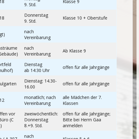
18
Klasse 9
9. Std.
Donnerstag
18
Klasse 10 + Oberstufe
9. Std.
nach
gt)
Vereinbarung
nsträume
nach
Ab Klasse 9
Gebäude)
Vereinbarung
rtfeld
Dienstag
offen für alle Jahrgänge
hulhof)
ab 14:30 Uhr
Dienstag: 14.30-
ulgarten
offen für alle Jahrgänge
16.00
monatlich; nach
alle Mädchen der 7.
12
Vereinbarung
Klassen
ffen vor
zweiwöchentlich:
offen für alle Jahrgänge;
Büro (C
Donnerstag
Bitte bei Herrn Gaa
)
8.+9. Std.
anmelden
nach
a / A 307
Klassen 5 + 6