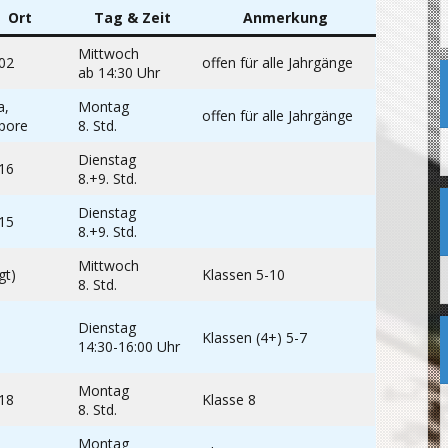
Ort
Tag & Zeit
Anmerkung
Mittwoch
02
offen für alle Jahrgänge
ab 14:30 Uhr
a,
Montag
offen für alle Jahrgänge
pore
8. Std.
Dienstag
16
8.+9. Std.
Dienstag
15
8.+9. Std.
Mittwoch
gt)
Klassen 5-10
8. Std.
Dienstag
Klassen (4+) 5-7
14:30-16:00 Uhr
Montag
18
Klasse 8
8. Std.
Montag