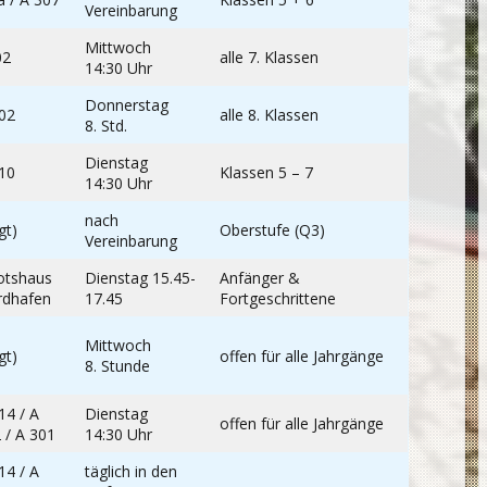
Vereinbarung
Mittwoch
02
alle 7. Klassen
14:30 Uhr
Donnerstag
02
alle 8. Klassen
8. Std.
Dienstag
10
Klassen 5 – 7
14:30 Uhr
nach
gt)
Oberstufe (Q3)
Vereinbarung
otshaus
Dienstag 15.45-
Anfänger &
rdhafen
17.45
Fortgeschrittene
Mittwoch
gt)
offen für alle Jahrgänge
8. Stunde
14 / A
Dienstag
offen für alle Jahrgänge
 / A 301
14:30 Uhr
14 / A
täglich in den