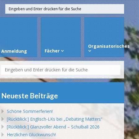
Organisatorisches
Fächer
Anmeldung
Neueste Beiträge
Schöne Sommerferien!
[Rückblick:] Englisch-LKs bei „Debating Matters“
[Rückblick:] Glanzvoller Abend – Schulball 2026
Herzlichen Glückwunsch!