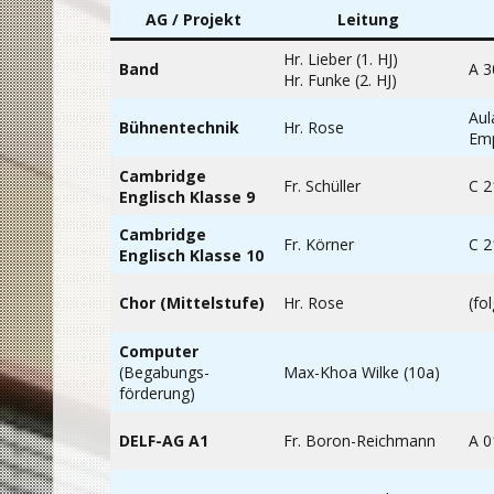
AG / Projekt
Leitung
Hr. Lieber (1. HJ)
Band
A 3
Hr. Funke (2. HJ)
Aul
Bühnentechnik
Hr. Rose
Em
Cambridge
Fr. Schüller
C 2
Englisch Klasse 9
Cambridge
Fr. Körner
C 2
Englisch Klasse 10
Chor (Mittelstufe)
Hr. Rose
(fol
Computer
(Begabungs-
Max-Khoa Wilke (10a)
förderung)
DELF-AG A1
Fr. Boron-Reichmann
A 0