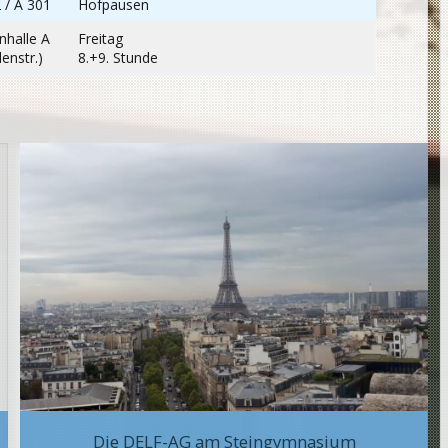
 / A 301
Hofpausen
nhalle A
Freitag
lenstr.)
8.+9. Stunde
Die DELF-AG am Steingymnasium