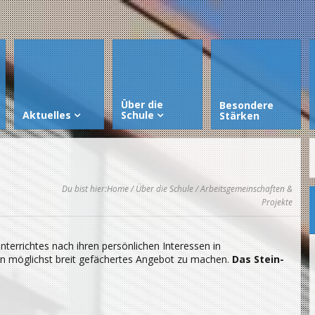
Über die
Besondere
Aktuelles
Schule
Stärken
Du bist hier:
Home
/
Über die Schule
/ Arbeitsgemeinschaften &
Projekte
nterrichtes nach ihren persönlichen Interessen in
in möglichst breit gefächertes Angebot zu machen.
Das Stein-