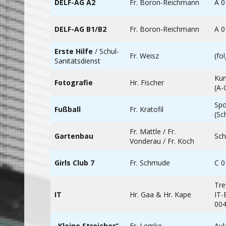
DELF-AG A2
Fr. Boron-Reichmann
A 0
DELF-AG B1/B2
Fr. Boron-Reichmann
A 0
Erste Hilfe
/ Schul-
Fr. Weisz
(fol
Sanitätsdienst
Ku
Fotografie
Hr. Fischer
(A-
Spo
Fußball
Fr. Kratofil
(Sc
Fr. Mattle / Fr.
Gartenbau
Sch
Vonderau / Fr. Koch
Girls Club 7
Fr. Schmude
C 0
Tre
IT
Hr. Gaa & Hr. Kape
IT-
004
„Kleine Streicher“
Fr. Lemke
Aul