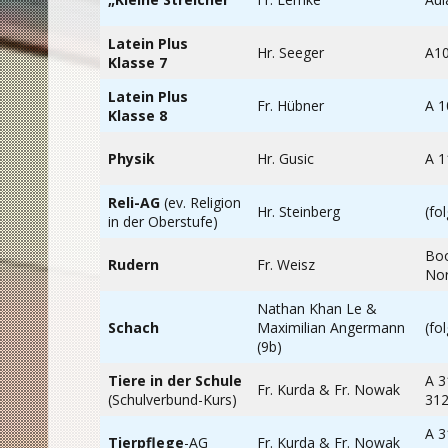
Latein Plus
Hr. Seeger
A1
Klasse 7
Latein Plus
Fr. Hübner
A 1
Klasse 8
Physik
Hr. Gusic
A 1
Reli-AG
(ev. Religion
Hr. Steinberg
(fol
in der Oberstufe)
Bo
Rudern
Fr. Weisz
No
Nathan Khan Le &
Schach
Maximilian Angermann
(fol
(9b)
Tiere in der Schule
A 3
Fr. Kurda & Fr. Nowak
(Schulverbund-Kurs)
312
A 3
Tierpflege
-AG
Fr. Kurda & Fr. Nowak