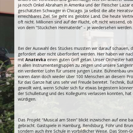
ja noch Onkel Abraham in Amerika und der Fleischer Lazar 
geschätzten Schwager in Chicago. Ja selbst die alte Heiratsv
erreichbares Ziel. Sie geht ins gelobte Land. Die heute Vert
oft nicht. Millionen sind auf der Flucht, oft nicht wissend, ob
von dem “Stückchen Heimaterde” – je wiedersehen werden.
Bei der Auswahl des Stückes mussten wir darauf schauen, d
gefordert aber nicht überfordert werden. Hier haben wir na
mit
Anatevka
einen guten Griff getan. Unser Orchester hatt
in allen Instrumentengruppen zu zeigen und unsere Sängerinn
ein verdienter Lohn für unsere jungen Leute. Bühnenbau u
waren dann doch wieder über 100 Menschen an diesem Projekt 
für das Ganze hat uns sehr viel Freude bereitet. Technik, 
gewollt wird, wenn Schüler sich für etwas begeistern können
der Schulleitung und des Kollegiums verlassen konnten, hat
würdigen.
Das Projekt “Musical am Stein” blickt inzwischen auf eine 
gebracht. Gastspiele in Hamburg, Rendsburg, Föhr und Brunsb
sondern auch ihre Schule in vorbildlicher Weise. Das Stein