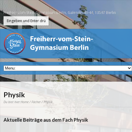
Freiherr-vom-Stein-Gymnasium Berlin, Galenstr. 40-44, 13597 Berlin
Physik
Du bist hier:
Home
/
Fächer
/ Physik
Aktuelle Beiträge aus dem Fach Physik