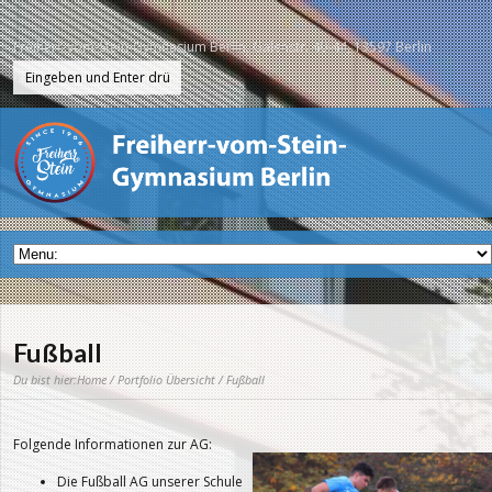
Freiherr-vom-Stein-Gymnasium Berlin, Galenstr. 40-44, 13597 Berlin
Fußball
Du bist hier:
Home
/
Portfolio Übersicht
/ Fußball
Folgende Informationen zur AG:
Die Fußball AG unserer Schule