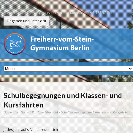
Freiherr-vom-Stein-Gymnasium Berlin, Galenstr. 40-44, 13597 Berlin
Schulbegegnungen und Klassen- und
Kursfahrten
Du bist hier:
Home
/
Portfolio Übersicht
/ Schulbegegnungen und Klassen- und Kursfahrten
Jedes Jahr auf’s Neue freuen sich