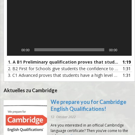
00:00
00:00
1.
A B1 Preliminary qualification proves that students have mastered the basics-German subtitles-Final Version
1:19
2.
B2 First for Schools give students the confidence to use their English in the real world German subs
1:31
3.
C1 Advanced proves that students have a high level of English German subs
1:31
Aktuelles zu Cambridge
We prepare you for Cambridge
English Qualifications!
12. Oktober 2022
Are you interested in an official Cambridge
language certificate? Then you’ve come to the