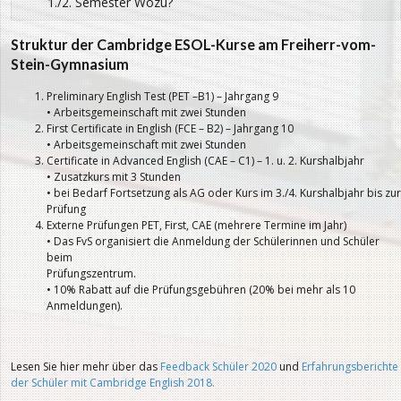
1./2. Semester Wozu?
Struktur der Cambridge ESOL-Kurse am Freiherr-vom-
Stein-Gymnasium
Preliminary English Test (PET –B1) – Jahrgang 9
• Arbeitsgemeinschaft mit zwei Stunden
First Certificate in English (FCE – B2) – Jahrgang 10
• Arbeitsgemeinschaft mit zwei Stunden
Certificate in Advanced English (CAE – C1) – 1. u. 2. Kurshalbjahr
• Zusatzkurs mit 3 Stunden
• bei Bedarf Fortsetzung als AG oder Kurs im 3./4. Kurshalbjahr bis zur
Prüfung
Externe Prüfungen PET, First, CAE (mehrere Termine im Jahr)
• Das FvS organisiert die Anmeldung der Schülerinnen und Schüler
beim
Prüfungszentrum.
• 10% Rabatt auf die Prüfungsgebühren (20% bei mehr als 10
Anmeldungen).
Lesen Sie hier mehr über das
Feedback Schüler 2020
und
Erfahrungsberichte
der Schüler mit Cambridge English 2018.