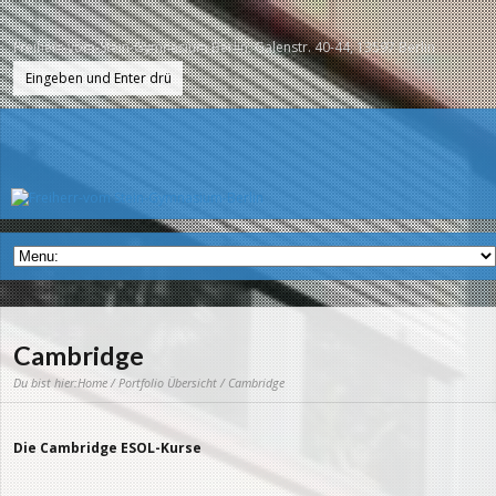
Freiherr-vom-Stein-Gymnasium Berlin, Galenstr. 40-44, 13597 Berlin
Cambridge
Du bist hier:
Home
/
Portfolio Übersicht
/ Cambridge
Die Cambridge ESOL-Kurse