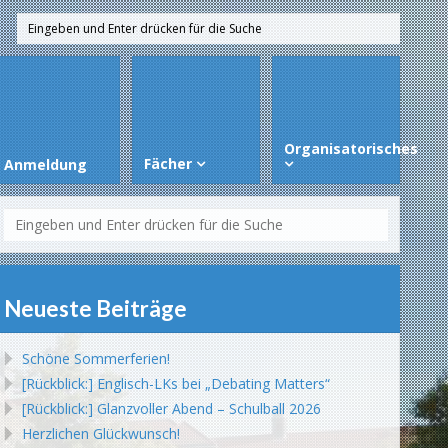
Organisatorisches
Fächer
Anmeldung
Neueste Beiträge
Schöne Sommerferien!
[Rückblick:] Englisch-LKs bei „Debating Matters“
[Rückblick:] Glanzvoller Abend – Schulball 2026
Herzlichen Glückwunsch!