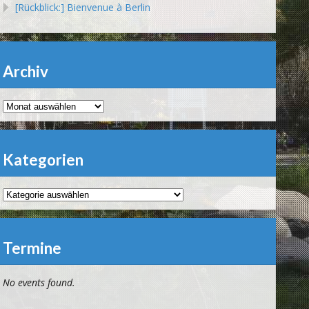
[Rückblick:] Bienvenue à Berlin
Archiv
Archiv
Kategorien
Kategorien
Termine
No events found.