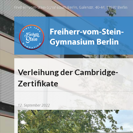
Freiherr-vom-Stein-Gymnasium Berlin, Galenstr. 40-44, 13597 Berlin
Verleihung der Cambridge-
Zertifikate
12. September 2022