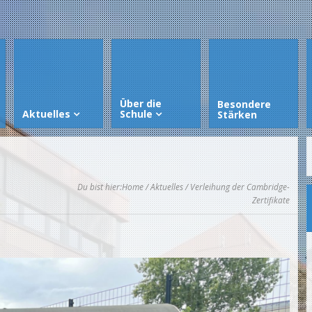
Über die
Besondere
Aktuelles
Schule
Stärken
Du bist hier:
Home
/
Aktuelles
/ Verleihung der Cambridge-
Zertifikate