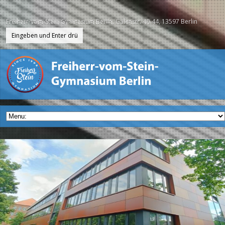
Freiherr-vom-Stein-Gymnasium Berlin, Galenstr. 40-44, 13597 Berlin