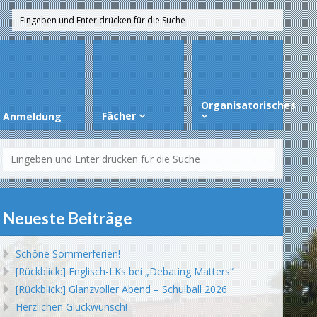
Organisatorisches
Fächer
Anmeldung
Neueste Beiträge
Schöne Sommerferien!
[Rückblick:] Englisch-LKs bei „Debating Matters“
[Rückblick:] Glanzvoller Abend – Schulball 2026
Herzlichen Glückwunsch!