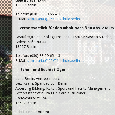
Galenstraße 40-44
13597 Berlin
Telefon: (030) 33 09 65 – 3
E-Mail:
sekretariat@05Y01.schule.berlin.de
II. Verantwortlich für den Inhalt nach § 18 Abs. 2 MStV
Beauftragte des Kollegiums [seit 01/2024: Sascha Strache, 
Galenstraße 40-44
13597 Berlin
Telefon: (030) 33 09 65 – 3
E-Mail:
sekretariat@05Y01.schule.berlin.de
III. Schul- und Rechtsträger
Land Berlin, vertreten durch
Bezirksamt Spandau von Berlin
Abteilung Bildung, Kultur, Sport und Facility Management
Bezirksstadträtin Frau Dr. Carola Brückner
Carl-Schurz-Str. 2/6
13597 Berlin
Schul- und Sportamt