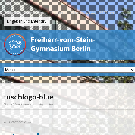
Freiherr-vom-Stein-Gymnasium Berlin, Galenstr. 40-44, 13597 Berlin
tuschlogo-blue
Du bist hier:
Home
/ tuschlogo-blue
28. Dezember 2020