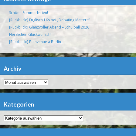
Schöne Sommerferien!
[Rückblick:] Englisch-LKs bei „Debating Matters“
[Rückblick:] Glanzvoller Abend – Schulball 2026
Herzlichen Glückwunsch!
[Rückblick:] Bienvenue à Berlin
Archiv
Archiv
Kategorien
Kategorien