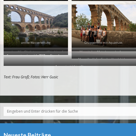
antike Wasserleitung
Gruppenbild mit Aquädukt.
„arènes“ für Gladiatoren- und Stierkämpfe
Wir mit dem Matador vor der Arena.
Sonnenuntergänge à la 2017 am Strand von
Marseille: Hafen für den Handel übers
Marseille.
Mittelmeer
Au revoir et à bientôt.
Text: Frau Groß; Fotos: Herr Gusic
Neueste Beiträge