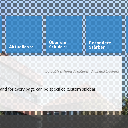
Über die
Besondere
Aktuelles
Schule
Stärken
Du bist hier:
Home
/ Features: Unlimited Sidebars
 and for every page can be specified custom sidebar.