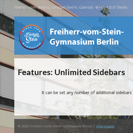
Freiherr-vom-Stein-Gymnasium Berlin, Galenstr. 40-44, 13597 Berlin
Features: Unlimited Sidebars
It can be set any number of additional sidebars
© 2026 Freiherr-vom-Stein-Gymnasium Berlin |
Impressum