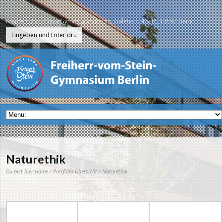
Freiherr-vom-Stein-Gymnasium Berlin, Galenstr. 40-44, 13597 Berlin
Naturethik
Du bist hier:
Home
/
Portfolio Übersicht
/ Naturethik