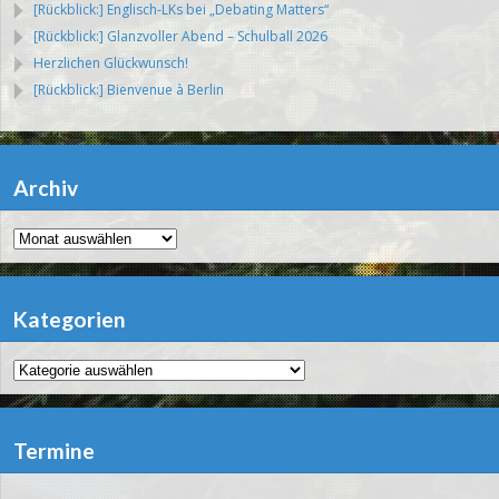
[Rückblick:] Englisch-LKs bei „Debating Matters“
[Rückblick:] Glanzvoller Abend – Schulball 2026
Herzlichen Glückwunsch!
[Rückblick:] Bienvenue à Berlin
Archiv
Archiv
Kategorien
Kategorien
Termine