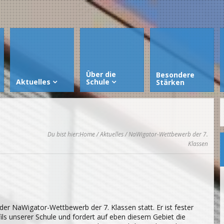
Über die
Besondere
Aktuelles
Schule
Stärken
Du bist hier:
Home
/
Aktuelles
/ NaWigator-Wettbewerb der 7.
Klassen
er NaWigator-Wettbewerb der 7. Klassen statt. Er ist fester
ls unserer Schule und fordert auf eben diesem Gebiet die