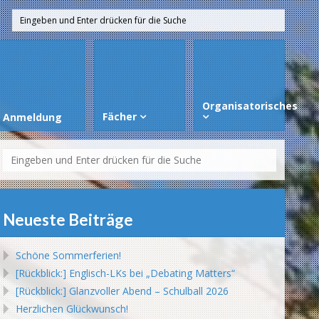
Organisatorisches
Fächer
Anmeldung
Neueste Beiträge
Schöne Sommerferien!
[Rückblick:] Englisch-LKs bei „Debating Matters“
[Rückblick:] Glanzvoller Abend – Schulball 2026
Herzlichen Glückwunsch!