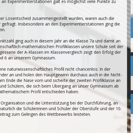
 an Experimentierstationen galt es möglichst viele Punkte zu
 per Losentscheid zusammengestellt wurden, waren auch die
gefragt. Insbesondere an den Experimentierstationen ging die
in.
ktzahl ging auch in diesem Jahr an die Klasse 7a und damit an
nschaftlich-mathematischen Profilklassen unsere Schule seit der
esserie der A-Klassen im Klassenvergleich zeigt den Erfolg der
 und 6 an unserem Gymnasium.
ne naturwissenschaftliches Profil nicht chancenlos: In der
ander an und holen den Hauptgewinn durchaus auch in die Nicht-
 am Ende die Nase vorn und sicherte der zweiten Profilklasse an
 und Schülern, die sich beim Übergang an unser Gymnasium ab
mathematischem Profil entschieden haben.
ie Organisation und die Unterstützung bei der Durchführung, an
 natürlich die Schülerinnen und Schüler der Oberstufe und der 10.
eitrag zum Gelingen des Wettbewerbs leisteten.