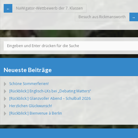
NaWigator-Wettbewerb der 7. Klassen
Besuch aus Rickmansworth
Neueste Beiträge
Schöne Sommerferien!
[Rückblick:] Englisch-LKs bei „Debating Matters“
[Rückblick:] Glanzvoller Abend – Schulball 2026
Herzlichen Glückwunsch!
[Rückblick:] Bienvenue à Berlin