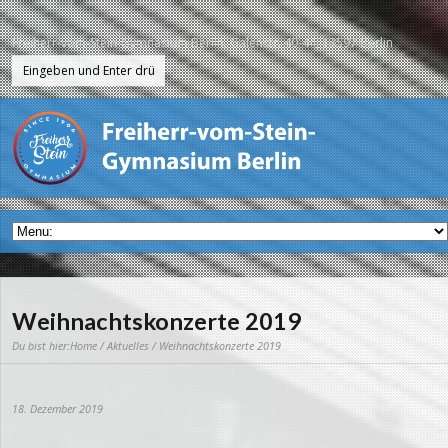
Freiherr-vom-Stein-Gymnasium Berlin, Galenstr. 40-44, 13597 Berlin
Weihnachtskonzerte 2019
Du bist hier:
Home
/
Aktuelles
/ Weihnachtskonzerte 2019
18. Dezember 2019