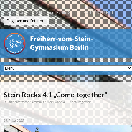
Freiherr-vom-Stein-Gymnasium Berlin, Galenstr. 40-44, 13597 Berlin
Stein Rocks 4.1 „Come together“
Du bist hier:
Home
/
Aktuelles
/ Stein Rocks 4.1 "Come together"
26. März 2023