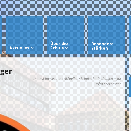
Über die
Besondere
Aktuelles
Schule
Stärken
lger
Du bist hier:
Home
/
Aktuelles
/ Schulische Gedenkfeier für
Holger Niepmann