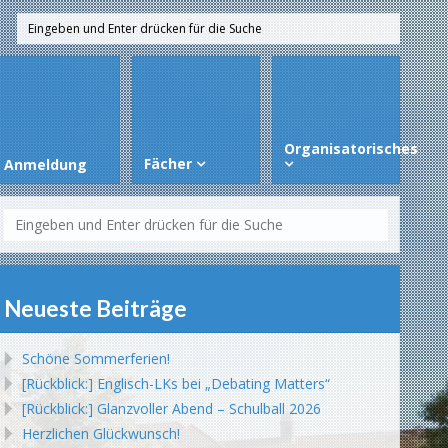
Organisatorisches
Fächer
Anmeldung
Neueste Beiträge
Schöne Sommerferien!
[Rückblick:] Englisch-LKs bei „Debating Matters“
[Rückblick:] Glanzvoller Abend – Schulball 2026
Herzlichen Glückwunsch!