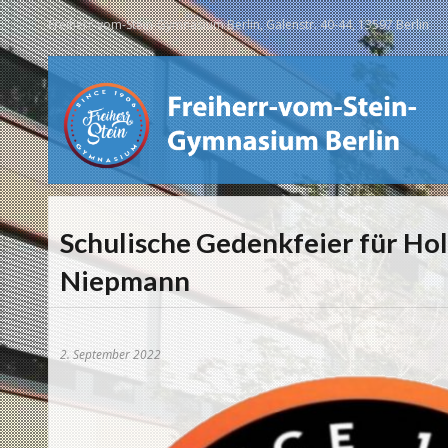
Freiherr-vom-Stein-Gymnasium Berlin, Galenstr. 40-44, 13597 Berlin
Schulische Gedenkfeier für Ho
Niepmann
2. September 2022