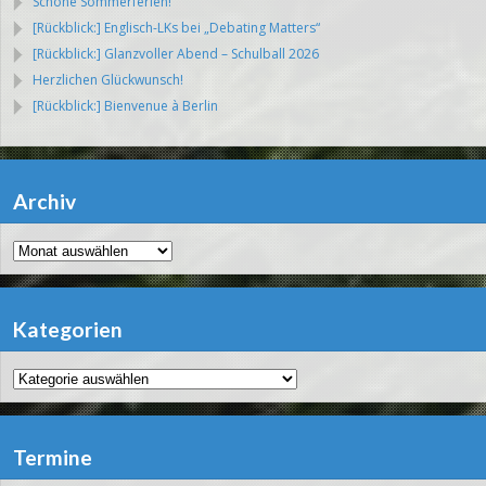
Schöne Sommerferien!
[Rückblick:] Englisch-LKs bei „Debating Matters“
[Rückblick:] Glanzvoller Abend – Schulball 2026
Herzlichen Glückwunsch!
[Rückblick:] Bienvenue à Berlin
Archiv
Archiv
Kategorien
Kategorien
Termine