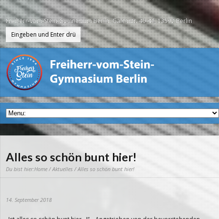
Freiherr-vom-Stein-Gymnasium Berlin, Galenstr. 40-44, 13597 Berlin
Alles so schön bunt hier!
Du bist hier:
Home
/
Aktuelles
/ Alles so schön bunt hier!
14. September 2018