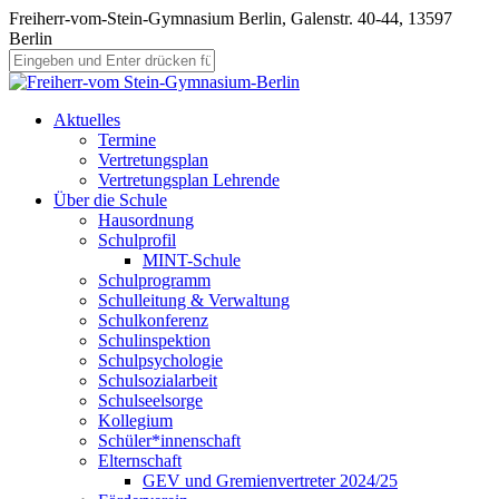
Freiherr-vom-Stein-Gymnasium Berlin, Galenstr. 40-44, 13597
Berlin
Aktuelles
Termine
Vertretungsplan
Vertretungsplan Lehrende
Über die Schule
Hausordnung
Schulprofil
MINT-Schule
Schulprogramm
Schulleitung & Verwaltung
Schulkonferenz
Schulinspektion
Schulpsychologie
Schulsozialarbeit
Schulseelsorge
Kollegium
Schüler*innenschaft
Elternschaft
GEV und Gremienvertreter 2024/25