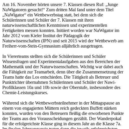
Am 16. November hörten unsere 7. Klassen diesen Ruf: „Junge
NaWigatoren gesucht!“ Zum dritten Mal fand unter dem Titel
„NaWigator“ ein Wettbewerbstag statt, bei dem sich die
Schülerinnen und Schüler der 7. Klassen mit ihren
naturwissenschaftlichen Kenntnissen und experimentellen
Fertigkeiten messen konnten. Initiiert worden war NaWigator im
Jahr 2012 vom Kieler Institut der Pädagogik der
Naturwissenschaften (IPN) und seit 2015 wird der Wettbewerb am
Freiherr-vom-Stein-Gymnasium alljährlich ausgetragen.
In Viererteams stellten sich die Schülerinnen und Schüler
Wissensfragen und Experimentalaufgaben aus den Bereichen der
Mathematik und der Naturwissenschaften. Wichtig war dabei auch
die Fähigkeit zur Teamarbeit, denn über die Zusammensetzung der
Teams hatte das Los entschieden. Die Tätigkeit als Betreuer und
Punktrichter übernahmen Schülerinnen und Schüler der Nawi-
Profilklassen 10a und 10b sowie der Oberstufe, insbesondere des
Chemie-Leistungskurses.
Während sich die Wettbewerbsteilnehmer in der Mittagspause an
einem von engagierten Müttern reich gedeckten Buffett stärken
konnten, wurden von den Betreuern fleißig die erworbenen Punkte
der Teams aus den Vorausscheidungen gezählt. Der Wanderpokal
für die erfolgreichste Klasse ging in diesem Jahr an die Klasse 7a.
Im finalen Jahrgangsquiz traten dann die jeweils erfolgreichsten