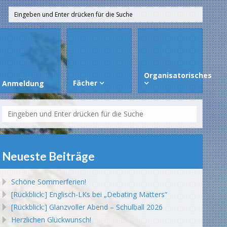
Organisatorisches
Fächer
Anmeldung
Neueste Beiträge
Schöne Sommerferien!
[Rückblick:] Englisch-LKs bei „Debating Matters“
[Rückblick:] Glanzvoller Abend – Schulball 2026
Herzlichen Glückwunsch!