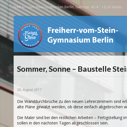
Freiherr-vom-Stein-Gymnasium Berlin, Galenstr. 40-44, 13597 Berlin
Sommer, Sonne – Baustelle Ste
30. August 2017
Die Wanddurchbrüche zu den neuen Lehrerzimmern sind erle
alte Pläne gewälzt werden, ob diese einfach abgebrochen 
Die Maler sind bei den restlichen Arbeiten – Fertigstellung
sollen in den nächsten Tagen abgeschlossen sein.