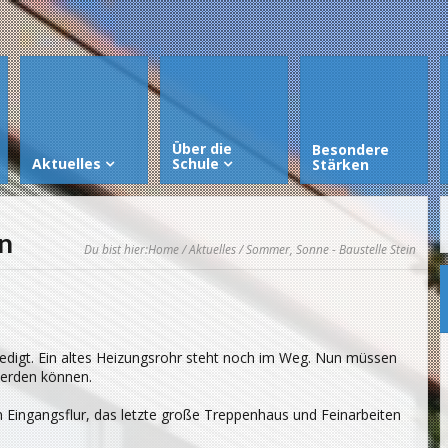
Über die
Besondere
Aktuelles
Schule
Stärken
in
Du bist hier:
Home
/
Aktuelles
/ Sommer, Sonne - Baustelle Stein
digt. Ein altes Heizungsrohr steht noch im Weg. Nun müssen
werden können.
 im Eingangsflur, das letzte große Treppenhaus und Feinarbeiten