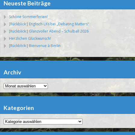
Neueste Beiträge
Schöne Sommerferien!
[Rückblick:] Englisch-LKs bei „Debating Matters“
[Rückblick:] Glanzvoller Abend – Schulball 2026
Herzlichen Glückwunsch!
[Rückblick:] Bienvenue à Berlin
Archiv
Archiv
Kategorien
Kategorien