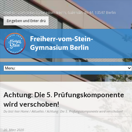
Freiherr-vom-Stein-Gymnasium Berlin, Galenstr. 40-44, 13597 Berlin
Achtung: Die 5. Prüfungskomponente
wird verschoben!
Du bist hier:
Home
/
Aktuelles
/ Achtung: Die 5. Prüfungskomponente wird verschoben!
20. März 2020