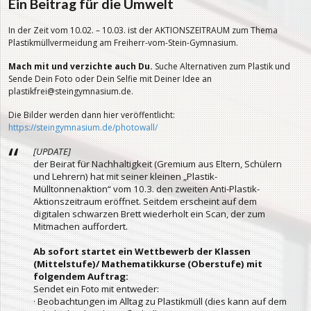
Ein Beitrag für die Umwelt
In der Zeit vom 10.02. – 10.03. ist der AKTIONSZEITRAUM zum Thema
Plastikmüllvermeidung am Freiherr-vom-Stein-Gymnasium.
Mach mit und verzichte auch Du.
Suche Alternativen zum Plastik und
Sende Dein Foto oder Dein Selfie mit Deiner Idee an
plastikfrei@steingymnasium.de.
Die Bilder werden dann hier veröffentlicht:
https://steingymnasium.de/photowall/
[UPDATE]
der Beirat für Nachhaltigkeit (Gremium aus Eltern, Schülern
und Lehrern) hat mit seiner kleinen „Plastik-
Mülltonnenaktion“ vom 10.3. den zweiten Anti-Plastik-
Aktionszeitraum eröffnet. Seitdem erscheint auf dem
digitalen schwarzen Brett wiederholt ein Scan, der zum
Mitmachen auffordert.
Ab sofort startet ein Wettbewerb der Klassen
(Mittelstufe)/ Mathematikkurse (Oberstufe) mit
folgendem Auftrag:
Sendet ein Foto mit entweder:
· Beobachtungen im Alltag zu Plastikmüll (dies kann auf dem