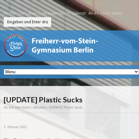
Freiherr-vom-Stein-Gymnasium Berlin, Galenstr. 40-44, 13597 Berlin
[UPDATE] Plastic Sucks
Du bist hier:
Home
/
Aktuelles
/ [UPDATE] Plastic Sucks
5. Februar 2022