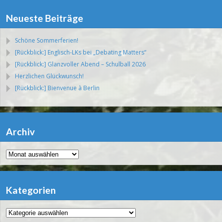
Neueste Beiträge
Schöne Sommerferien!
[Rückblick:] Englisch-LKs bei „Debating Matters“
[Rückblick:] Glanzvoller Abend – Schulball 2026
Herzlichen Glückwunsch!
[Rückblick:] Bienvenue à Berlin
Archiv
Archiv
Kategorien
Kategorien