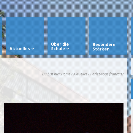
Über die
Besondere
Aktuelles
Schule
Stärken
Du bist hier:
Home
/
Aktuelles
/ Parlez-vous français?