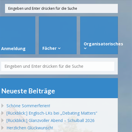
Organisatorisches
Fächer
Anmeldung
Neueste Beiträge
Schöne Sommerferien!
[Rückblick:] Englisch-LKs bei „Debating Matters“
[Rückblick:] Glanzvoller Abend – Schulball 2026
Herzlichen Glückwunsch!