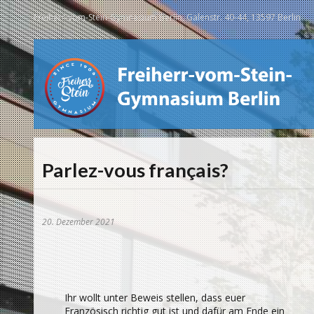
Freiherr-vom-Stein-Gymnasium Berlin, Galenstr. 40-44, 13597 Berlin
Parlez-vous français?
20. Dezember 2021
Ihr wollt unter Beweis stellen, dass euer
Französisch richtig gut ist und dafür am Ende ein