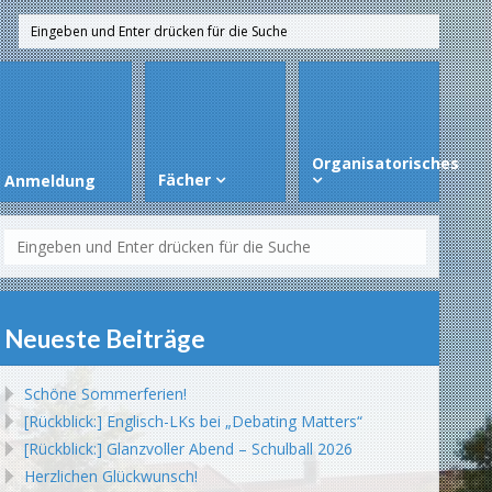
Organisatorisches
Fächer
Anmeldung
Neueste Beiträge
Schöne Sommerferien!
[Rückblick:] Englisch-LKs bei „Debating Matters“
[Rückblick:] Glanzvoller Abend – Schulball 2026
Herzlichen Glückwunsch!