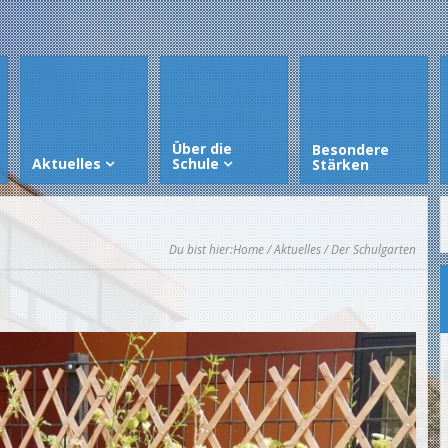
Über die
Besondere
Aktuelles
Schule
Stärken
Du bist hier:
Home
/
Aktuelles
/ Der Schulgarten