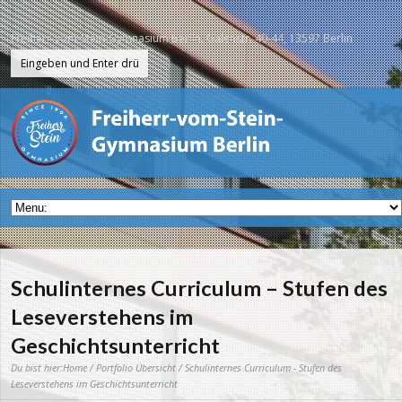
Freiherr-vom-Stein-Gymnasium Berlin, Galenstr. 40-44, 13597 Berlin
Schulinternes Curriculum – Stufen des
Leseverstehens im
Geschichtsunterricht
Du bist hier:
Home
/
Portfolio Übersicht
/ Schulinternes Curriculum - Stufen des
Leseverstehens im Geschichtsunterricht