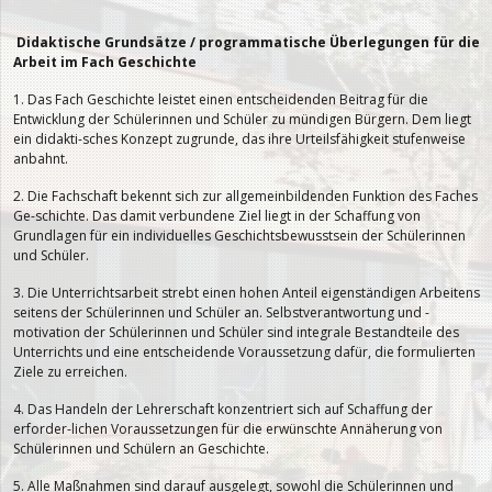
Didaktische Grundsätze / programmatische Überlegungen für die
Arbeit im Fach Geschichte
1. Das Fach Geschichte leistet einen entscheidenden Beitrag für die
Entwicklung der Schülerinnen und Schüler zu mündigen Bürgern. Dem liegt
ein didakti-sches Konzept zugrunde, das ihre Urteilsfähigkeit stufenweise
anbahnt.
2. Die Fachschaft bekennt sich zur allgemeinbildenden Funktion des Faches
Ge-schichte. Das damit verbundene Ziel liegt in der Schaffung von
Grundlagen für ein individuelles Geschichtsbewusstsein der Schülerinnen
und Schüler.
3. Die Unterrichtsarbeit strebt einen hohen Anteil eigenständigen Arbeitens
seitens der Schülerinnen und Schüler an. Selbstverantwortung und -
motivation der Schülerinnen und Schüler sind integrale Bestandteile des
Unterrichts und eine entscheidende Voraussetzung dafür, die formulierten
Ziele zu erreichen.
4. Das Handeln der Lehrerschaft konzentriert sich auf Schaffung der
erforder-lichen Voraussetzungen für die erwünschte Annäherung von
Schülerinnen und Schülern an Geschichte.
5. Alle Maßnahmen sind darauf ausgelegt, sowohl die Schülerinnen und