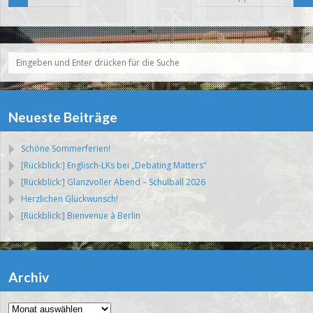
Neueste Beiträge
Schöne Sommerferien!
[Rückblick:] Englisch-LKs bei „Debating Matters“
[Rückblick:] Glanzvoller Abend – Schulball 2026
Herzlichen Glückwunsch!
[Rückblick:] Bienvenue à Berlin
Archiv
Archiv