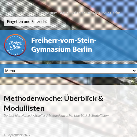
Freiherr-vom-Stein-Gymnasium Berlin, Galenstr. 40-44, 13597 Berlin
Methodenwoche: Überblick &
Modullisten
Du bist hier:
Home
/
Aktuelles
/ Methodenwoche: Überblick & Modullisten
4. September 2017