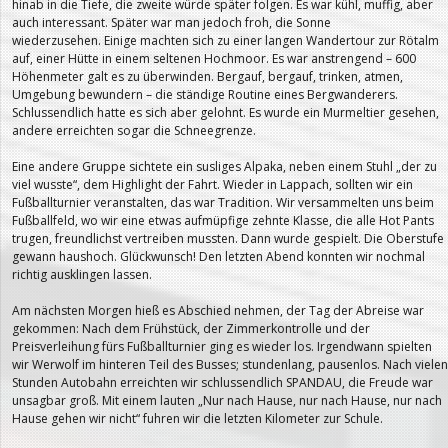
hinab in die Tiefe, die zweite würde später folgen. Es war kühl, muffig, aber
auch interessant. Später war man jedoch froh, die Sonne
wiederzusehen. Einige machten sich zu einer langen Wandertour zur Rötalm
auf, einer Hütte in einem seltenen Hochmoor. Es war anstrengend – 600
Höhenmeter galt es zu überwinden. Bergauf, bergauf, trinken, atmen,
Umgebung bewundern – die ständige Routine eines Bergwanderers.
Schlussendlich hatte es sich aber gelohnt. Es wurde ein Murmeltier gesehen,
andere erreichten sogar die Schneegrenze.
Eine andere Gruppe sichtete ein susliges Alpaka, neben einem Stuhl „der zu
viel wusste“, dem Highlight der Fahrt. Wieder in Lappach, sollten wir ein
Fußballturnier veranstalten, das war Tradition. Wir versammelten uns beim
Fußballfeld, wo wir eine etwas aufmüpfige zehnte Klasse, die alle Hot Pants
trugen, freundlichst vertreiben mussten. Dann wurde gespielt. Die Oberstufe
gewann haushoch. Glückwunsch! Den letzten Abend konnten wir nochmal
richtig ausklingen lassen.
Am nächsten Morgen hieß es Abschied nehmen, der Tag der Abreise war
gekommen: Nach dem Frühstück, der Zimmerkontrolle und der
Preisverleihung fürs Fußballturnier ging es wieder los. Irgendwann spielten
wir Werwolf im hinteren Teil des Busses; stundenlang, pausenlos. Nach vielen
Stunden Autobahn erreichten wir schlussendlich SPANDAU, die Freude war
unsagbar groß. Mit einem lauten „Nur nach Hause, nur nach Hause, nur nach
Hause gehen wir nicht“ fuhren wir die letzten Kilometer zur Schule.