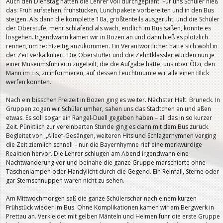
Auch den Dienstag hatten die Lehrer voll durchgeplant. Für uns Schüler hieß
das: Früh aufstehen, frühstücken, Lunchpakete vorbereiten und in den Bus
steigen. Als dann die komplette 10a, größtenteils ausgeruht, und die Schüler
der Oberstufe, mehr schlafend als wach, endlich im Bus saßen, konnte es
losgehen. Irgendwann kamen wir in Bozen an und dann hieß es plötzlich
rennen, um rechtzeitig anzukommen. Ein Verantwortlicher hatte sich wohl in
der Zeit verkalkuliert. Die Oberstüfler und die Zehntklässler wurden nun je
einer Museumsführerin zugeteilt, die die Aufgabe hatte, uns über Ötzi, den
Mann im Eis, zu informieren, auf dessen Feuchtmumie wir alle einen Blick
werfen konnten.
Nach ein bisschen Freizeit in Bozen ging es weiter. Nächster Halt: Bruneck. In
Gruppen zogen wir Schüler umher, sahen uns das Städtchen an und aßen
etwas. Es soll sogar ein Rangel-Duell gegeben haben – all das in so kurzer
Zeit. Pünktlich zur vereinbarten Stunde ging es dann mit dem Bus zurück.
Begleitet von ,,Allee“-Gesängen, weiteren Hits und Schlagerhymnen verging
die Zeit ziemlich schnell – nur die Bayernhymne rief eine merkwürdige
Reaktion hervor. Die Lehrer schlugen am Abend irgendwann eine
Nachtwanderung vor und beinahe die ganze Gruppe marschierte ohne
Taschenlampen oder Handylicht durch die Gegend. Ein Reinfall, Sterne oder
gar Sternschnuppen waren nicht zu sehen.
Am Mittwochmorgen saß die ganze Schülerschar nach einem kurzen
Frühstück wieder im Bus. Ohne Komplikationen kamen wir am Bergwerk in
Prettau an. Verkleidet mit gelben Mänteln und Helmen fuhr die erste Gruppe