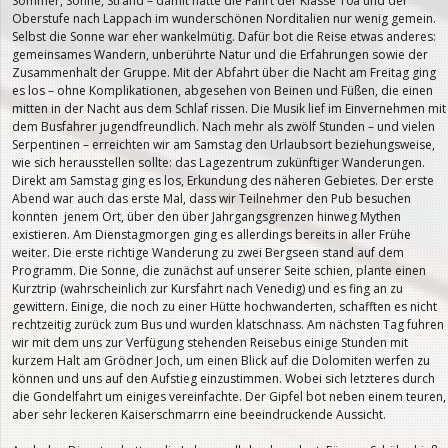
Sommer, Sonne, Strand – damit hatte die Fahrt der Klasse 10a und der
Oberstufe nach Lappach im wunderschönen Norditalien nur wenig gemein.
Selbst die Sonne war eher wankelmütig. Dafür bot die Reise etwas anderes:
gemeinsames Wandern, unberührte Natur und die Erfahrungen sowie der
Zusammenhalt der Gruppe. Mit der Abfahrt über die Nacht am Freitag ging
es los – ohne Komplikationen, abgesehen von Beinen und Füßen, die einen
mitten in der Nacht aus dem Schlaf rissen. Die Musik lief im Einvernehmen mit
dem Busfahrer jugendfreundlich. Nach mehr als zwölf Stunden – und vielen
Serpentinen – erreichten wir am Samstag den Urlaubsort beziehungsweise,
wie sich herausstellen sollte: das Lagezentrum zukünftiger Wanderungen.
Direkt am Samstag ging es los, Erkundung des näheren Gebietes. Der erste
Abend war auch das erste Mal, dass wir Teilnehmer den Pub besuchen
konnten jenem Ort, über den über Jahrgangsgrenzen hinweg Mythen
existieren. Am Dienstagmorgen ging es allerdings bereits in aller Frühe
weiter. Die erste richtige Wanderung zu zwei Bergseen stand auf dem
Programm. Die Sonne, die zunächst auf unserer Seite schien, plante einen
Kurztrip (wahrscheinlich zur Kursfahrt nach Venedig) und es fing an zu
gewittern. Einige, die noch zu einer Hütte hochwanderten, schafften es nicht
rechtzeitig zurück zum Bus und wurden klatschnass. Am nächsten Tag fuhren
wir mit dem uns zur Verfügung stehenden Reisebus einige Stunden mit
kurzem Halt am Grödner Joch, um einen Blick auf die Dolomiten werfen zu
können und uns auf den Aufstieg einzustimmen. Wobei sich letzteres durch
die Gondelfahrt um einiges vereinfachte. Der Gipfel bot neben einem teuren,
aber sehr leckeren Kaiserschmarrn eine beeindruckende Aussicht.