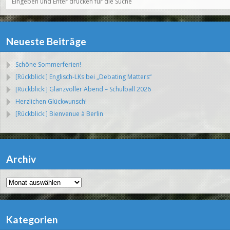
Neueste Beiträge
Schöne Sommerferien!
[Rückblick:] Englisch-LKs bei „Debating Matters“
[Rückblick:] Glanzvoller Abend – Schulball 2026
Herzlichen Glückwunsch!
[Rückblick:] Bienvenue à Berlin
Archiv
Archiv
Kategorien