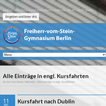
Freiherr-vom-Stein-Gymnasium Berlin, Galenstr. 40-44, 13597 Berlin
Alle Einträge in engl. Kursfahrten
Du bist hier:
Home
/
Aktuelles
/ Alle Einträge in engl. Kursfahrten
11
Kursfahrt nach Dublin
SEP.