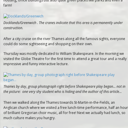
housing, office buildings but also quite green places like parks and even a
farm!
Docklands/Greenwich . The cranes indicate that this area is permanently under
construction.
After a city cruise on the river Thames along all the famous sights, everyone
could do some sightseeing and shopping on their own.
Thursday was mostly dedicated to William Shakespeare. In the morning we
visited the Globe Theatre for the first time to attend a great tour and a really
impressive and funny interactive lecture.
Thames by day, group photograph right before Shakespeare play began… not in
the picture: one very shy student who is hiding and the author of this article…
Then we walked along the Thames towards St-Martin-in-the-Fields, an
Anglican church where we visited a free lunch-time performance, half an hour
of brilliant Gregorian choir music, all for free! Next we actually had lunch, so
much culture makes you hungry.