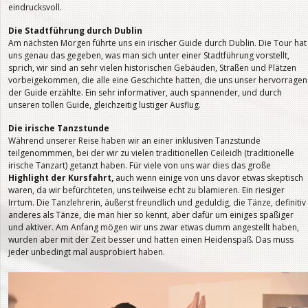
eindrucksvoll.
Die Stadtführung durch Dublin
Am nächsten Morgen führte uns ein irischer Guide durch Dublin. Die Tour hat
uns genau das gegeben, was man sich unter einer Stadtführung vorstellt,
sprich, wir sind an sehr vielen historischen Gebäuden, Straßen und Plätzen
vorbeigekommen, die alle eine Geschichte hatten, die uns unser hervorragen
der Guide erzählte. Ein sehr informativer, auch spannender, und durch
unseren tollen Guide, gleichzeitig lustiger Ausflug.
Die irische Tanzstunde
Während unserer Reise haben wir an einer inklusiven Tanzstunde
teilgenommmen, bei der wir zu vielen traditionellen Ceileidh (traditionelle
irische Tanzart) getanzt haben. Für viele von uns war dies das große
Highlight der Kursfahrt,
auch wenn einige von uns davor etwas skeptisch
waren, da wir befürchteten, uns teilweise echt zu blamieren. Ein riesiger
Irrtum. Die Tanzlehrerin, äußerst freundlich und geduldig, die Tänze, definitiv
anderes als Tänze, die man hier so kennt, aber dafür um einiges spaßiger
und aktiver. Am Anfang mögen wir uns zwar etwas dumm angestellt haben,
wurden aber mit der Zeit besser und hatten einen Heidenspaß. Das muss
jeder unbedingt mal ausprobiert haben.