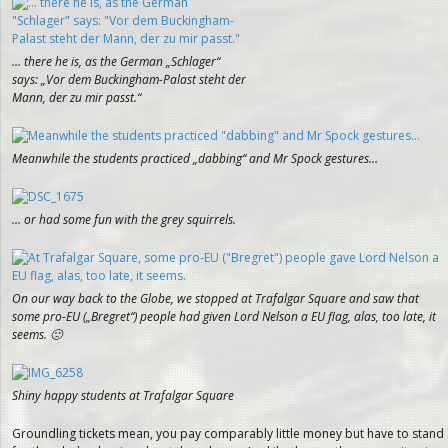
… there he is, as the German „Schlager“
says: „Vor dem Buckingham-Palast steht der
Mann, der zu mir passt.“
Meanwhile the students practiced „dabbing“ and Mr Spock gestures…
… or had some fun with the grey squirrels.
On our way back to the Globe, we stopped at Trafalgar Square and saw that
some pro-EU („Bregret“) people had given Lord Nelson a EU flag, alas, too late, it
seems. 🙁
Shiny happy students at Trafalgar Square
Groundling tickets mean, you pay comparably little money but have to stand