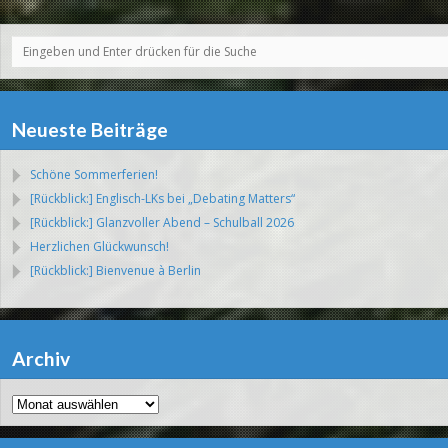
Neueste Beiträge
Schöne Sommerferien!
[Rückblick:] Englisch-LKs bei „Debating Matters“
[Rückblick:] Glanzvoller Abend – Schulball 2026
Herzlichen Glückwunsch!
[Rückblick:] Bienvenue à Berlin
Archiv
Archiv