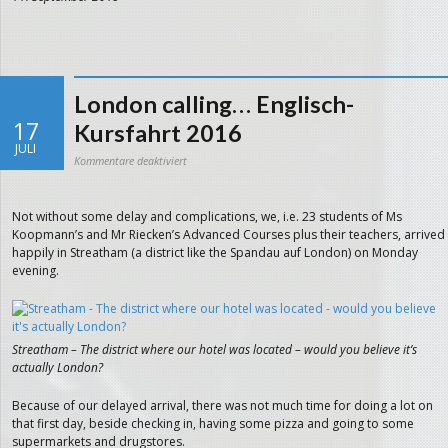
London calling… Englisch-
17
Kursfahrt 2016
JULI
für
Kommentare deaktiviert
London
calling…
Englisch-
Kursfahrt
2016
Not without some delay and complications, we, i.e. 23 students of Ms
Koopmann’s and Mr Riecken’s Advanced Courses plus their teachers, arrived
happily in Streatham (a district like the Spandau auf London) on Monday
evening.
Streatham – The district where our hotel was located – would you believe it’s
actually London?
Because of our delayed arrival, there was not much time for doing a lot on
that first day, beside checking in, having some pizza and going to some
supermarkets and drugstores.