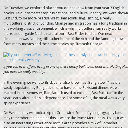
On Tuesday, we explored places you do not know from your year 7 English
books. As our semester topic is national and cultural identity, we were shown
East End, to be more precise West Ham (confusing, isn’t it?), a really
multicultural district of London. Change and migration has a long tradition in
this working class environment, which is why multiculturalism really works
there, as our guide Ned, a natural born East Ender told us. Our next
destination was Notting Hill, rather home of the rich and the famous, known
from many movies and the crime stories by Elizabeth George.
If you can ever afford living in one of these newly built town houses in Notting Hill,
you must be really wealthy.
In the evening we went to Brick Lane, also known as „Banglatown“, as it is
vastly populated by Bangladeshis, to have some Pakistani dinner. As we
learned in this semester, Bangladesh used to exist as „East Pakistan“ in the
years early after India’s independence. For some of us, the meal was a very
spicy experience.
On Wednesday we took a trip to Greenwich. Some of you geography fans
may remember the name as this is where the Prime Meridian is. To us, it was
also an interesting experience as this area provides a mix of upmarket