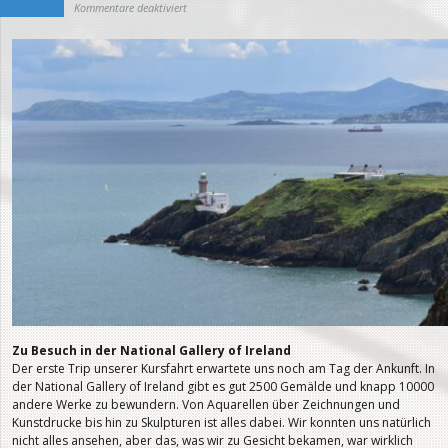
für
Kommentare deaktiviert
Kursfahrt
nach
Dublin
Zu Besuch in der National Gallery of Ireland
Der erste Trip unserer Kursfahrt erwartete uns noch am Tag der Ankunft. In
der National Gallery of Ireland gibt es gut 2500 Gemälde und knapp 10000
andere Werke zu bewundern. Von Aquarellen über Zeichnungen und
Kunstdrucke bis hin zu Skulpturen ist alles dabei. Wir konnten uns natürlich
nicht alles ansehen, aber das, was wir zu Gesicht bekamen, war wirklich