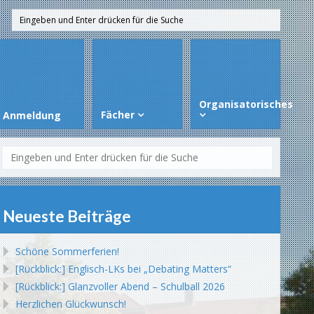
Organisatorisches
Fächer
Anmeldung
Neueste Beiträge
Schöne Sommerferien!
[Rückblick:] Englisch-LKs bei „Debating Matters“
[Rückblick:] Glanzvoller Abend – Schulball 2026
Herzlichen Glückwunsch!