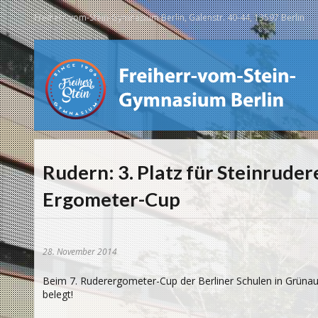
Freiherr-vom-Stein-Gymnasium Berlin, Galenstr. 40-44, 13597 Berlin
Rudern: 3. Platz für Steinruder
Ergometer-Cup
28. November 2014
Beim 7. Ruderergometer-Cup der Berliner Schulen in Grüna
belegt!