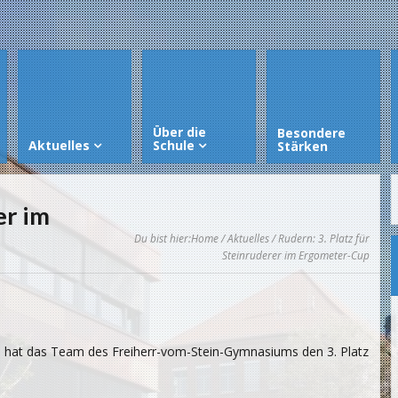
Über die
Besondere
Aktuelles
Schule
Stärken
er im
Du bist hier:
Home
/
Aktuelles
/ Rudern: 3. Platz für
Steinruderer im Ergometer-Cup
u hat das Team des Freiherr-vom-Stein-Gymnasiums den 3. Platz