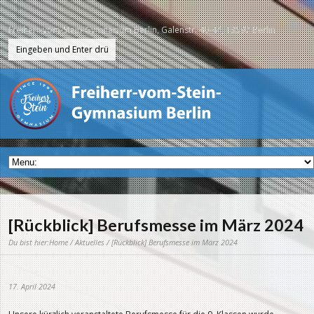
Freiherr-vom-Stein-Gymnasium Berlin, Galenstr. 40-44, 13597 Berlin
[Rückblick] Berufsmesse im März 2024
Du bist hier:
Home
/
Aktuelles
/ [Rückblick] Berufsmesse im März 2024
17. April 2024