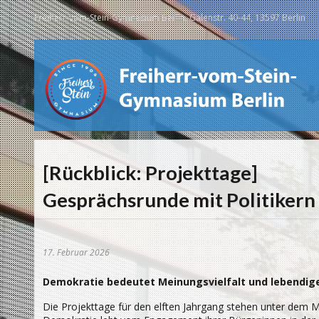
Freiherr-vom-Stein-Gymnasium Berlin, Galenstr. 40-44, 13597 Berlin
[Rückblick: Projekttage]
Gesprächsrunde mit Politikern
17. Februar 2026
Demokratie bedeutet Meinungsvielfalt und lebendig
Die Projekttage für den elften Jahrgang stehen unter dem M