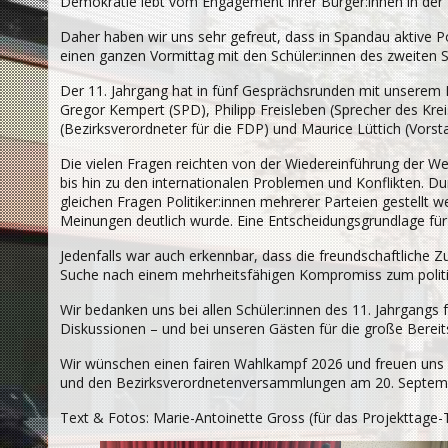
Demokratie lebt vom Engagement ihrer Bürger:innen in der P
Daher haben wir uns sehr gefreut, dass in Spandau aktive Po
einen ganzen Vormittag mit den Schüler:innen des zweiten S
Der 11. Jahrgang hat in fünf Gesprächsrunden mit unserem 
Gregor Kempert (SPD), Philipp Freisleben (Sprecher des Kr
(Bezirksverordneter für die FDP) und Maurice Lüttich (Vorsta
Die vielen Fragen reichten von der Wiedereinführung der W
bis hin zu den internationalen Problemen und Konflikten. D
gleichen Fragen Politiker:innen mehrerer Parteien gestellt w
Meinungen deutlich wurde. Eine Entscheidungsgrundlage fü
Jedenfalls war auch erkennbar, dass die freundschaftlich
Suche nach einem mehrheitsfähigen Kompromiss zum politis
Wir bedanken uns bei allen Schüler:innen des 11. Jahrgangs f
Diskussionen – und bei unseren Gästen für die große Berei
Wir wünschen einen fairen Wahlkampf 2026 und freuen un
und den Bezirksverordnetenversammlungen am 20. Septem
Text & Fotos: Marie-Antoinette Gross (für das Projekttage