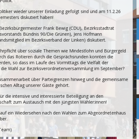
olitik.
litiker wieder unserer Einladung gefolgt sind und am 11.2.26
emesters diskutiert haben!
Bezirksbürgermeister Frank Bewig (CDU), Bezirksstadtrat
eisvorstands Bündnis 90/Die Grünen), Jens Hofmann
ndsmitglied im Bezirksverband der Linken) diskutiert.
ehrpflicht über soziale Themen wie Mindestlohn und Bürgergeld
urch das Rotieren durch die Gesprächsrunden konnten die
erden, so dass im Laufe des Vormittags die Vielfalt der
r die Wahl zur Bezirksverordnetenversammlung im September?
e Zusammenarbeit über Parteigrenzen hinweg und die gemeinsame
chen Alltag unserer Gäste gehört.
ür die intensive und interessierte Beteiligung an den
tschaft zum Austausch mit den jüngsten Wähler:innen!
s auf ein Wiedersehen nach den Wahlen zum Abgeordnetenhaus
ber.
-Team)