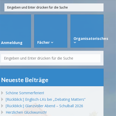
Organisatorisches
Fächer
Anmeldung
Neueste Beiträge
Schöne Sommerferien!
[Rückblick:] Englisch-LKs bei „Debating Matters“
[Rückblick:] Glanzvoller Abend – Schulball 2026
Herzlichen Glückwunsch!