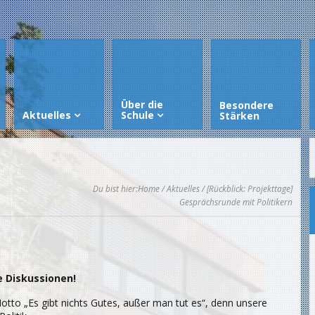
Über die
Besondere
Aktuelles
Schule
Stärken
Du bist hier:
Home
/
Aktuelles
/ [Rückblick: Projekttage]
Gesprächsrunde mit Politikern
e Diskussionen!
otto „Es gibt nichts Gutes, außer man tut es“, denn unsere