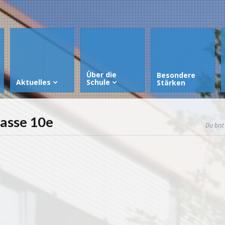
Über die
Besondere
Aktuelles
Schule
Stärken
lasse 10e
Du bist