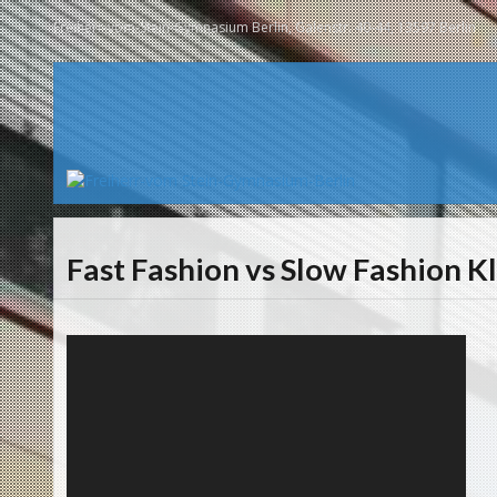
Freiherr-vom-Stein-Gymnasium Berlin, Galenstr. 40-44, 13597 Berlin
Fast Fashion vs Slow Fashion K
Video-
Player