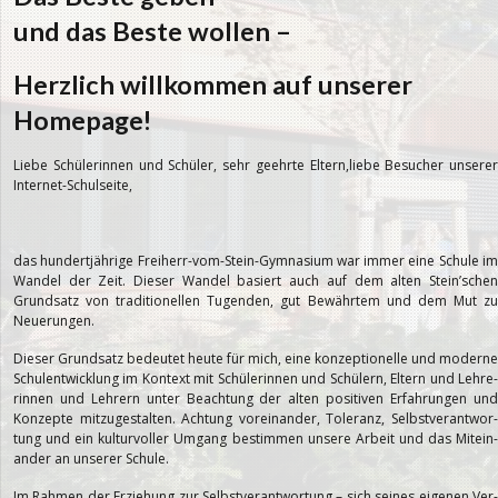
und das Beste wol­len –
Herz­lich will­kom­men auf unse­rer
Homepage!
Liebe Schü­le­rin­nen und Schü­ler, sehr geehrte Eltern,liebe Besu­cher unse­rer
Internet-Schulseite,
das hun­dert­jäh­rige Freiherr-vom-Stein-Gymnasium war immer eine Schule im
Wan­del der Zeit. Die­ser Wan­del basiert auch auf dem alten Stein’­schen
Grund­satz von tra­di­tio­nel­len Tugen­den, gut Bewähr­tem und dem Mut zu
Neuerungen.
Die­ser Grund­satz bedeu­tet heute für mich, eine kon­zep­tio­nelle und moderne
Schul­ent­wick­lung im Kon­text mit Schü­le­rin­nen und Schü­lern, Eltern und Leh­re­
rin­nen und Leh­rern unter Beach­tung der alten posi­ti­ven Erfah­run­gen und
Kon­zepte mit­zu­ge­stal­ten. Ach­tung vor­ein­an­der, Tole­ranz, Selbst­ver­ant­wor­
tung und ein kul­tur­vol­ler Umgang bestim­men unsere Arbeit und das Mit­ein­
an­der an unse­rer Schule.
Im Rah­men der Erzie­hung zur Selbst­ver­ant­wor­tung – sich sei­nes eige­nen Ver­