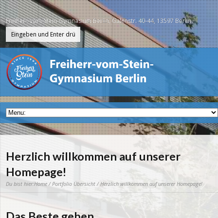
Freiherr-vom-Stein-Gymnasium Berlin, Galenstr. 40-44, 13597 Berlin
Herzlich willkommen auf unserer
Homepage!
Du bist hier:
Home
/
Portfolio Übersicht
/ Herzlich willkommen auf unserer Homepage!
Das Beste geben