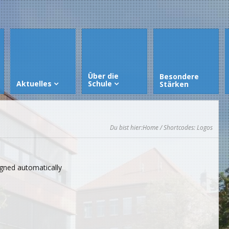
Über die
Besondere
Aktuelles
Schule
Stärken
Du bist hier:
Home
/ Shortcodes: Logos
igned automatically