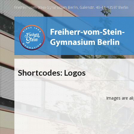
Freiherr-vom-Stein-Gymnasium Berlin, Galenstr. 40-44, 13597 Berlin
Shortcodes: Logos
Images are al