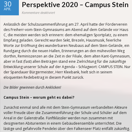
30
Perspektive 2020 – Campus Stein
APR.
für
Kommentare deaktiviert
Perspektive
2020
–
Anlässlich der Schulzusammenführung am 27. April hatte der Förderverein
Campus
Stein
des Freiherr-vom-Stein-Gymnasiums am Abend auf dem Gelände vor Haus
C, die meisten werden sich erinnern: dem ehemaligen Sportplatz, zu einem
Empfang geladen. Gereicht wurden Sekt, Brezeln, Hausmusik, feierliche
Worte zur Eröffnung des wunderbaren Neubaus auf dem Stein-Gelände, ein
Rundgang durch die neuen Hallen, Erinnerungen an den mühevollen Weg
dorthin, Reminiszenzen an die Zeit in der Filiale, dem alten Kant-Gymnasium,
aber in fast (fast) allen Beiträgen stand eine Zielrichtung für die zukünftige
Entwicklung unserer Schule auf der Agenda – Schlagwort: CAMPUS STEIN. Nur
der Spandauer Bürgermeister, Herr Kleebank, hielt sich in seinem
eloquenten Redebeitrag in diesem Punkt zurück.
Die Bilder gewinnen durch Anklicken!
Campus Stein – worum geht es dabei?
Zunächst einmal sind alle mit dem Stein-Gymnasium verbandelten Akteure
voller Freude über die Zusammenführung der Schule und Schüler auf dem
Areal in der Galenstraße. Fünftklässler werden nun zusammen mit
designierten Abiturienten in einem Gebäudeensemble unterrichtet. Die
lästige und gefahrvolle Pendelei über den Falkenseer Platz entfällt zukünftig.