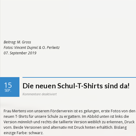
Beitrag: M. Gross
Fotos: Vincent Dujmić & O. Perlwitz
07. September 2019
15
Die neuen Schul-T-Shirts sind da!
SEP.
für
Kommentare deaktiviert
Die
neuen
Schul-
T-
Shirts
Frau Mertens von unserem Förderverein ist es gelungen, erste Fotos von den
sind
da!
neuen T-Shirts für unsere Schule zu ergattern. Im Abbild unten ist links die
Version
männlich
und rechts die taillierte Version
weiblich
zu erkennen, Druck
vorn. Beide Versionen sind alternativ mit Druck hinten erhältlich. Bislang
einzige Farbe: schwarz.