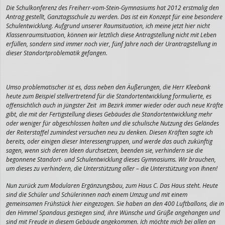
Die Schulkonferenz des Freiherr-vom-Stein-Gymnasiums hat 2012 erstmalig den
Antrag gestellt, Ganztagsschule zu werden. Das ist ein Konzept für eine besondere
Schulentwicklung. Aufgrund unserer Raumsituation, ich meine jetzt hier nicht
Klassenraumsituation, können wir letztlich diese Antragstellung nicht mit Leben
erfüllen, sondern sind immer noch vier, fünf Jahre nach der Urantragstellung in
dieser Standortproblematik gefangen.
Umso problematischer ist es, dass neben den Äußerungen, die Herr Kleebank
heute zum Beispiel stellvertretend für die Standortentwicklung formulierte, es
offensichtlich auch in jüngster Zeit im Bezirk immer wieder oder auch neue Kräfte
gibt, die mit der Fertigstellung dieses Gebäudes die Standortentwicklung mehr
oder weniger für abgeschlossen halten und die schulische Nutzung des Geländes
der Reiterstaffel zumindest versuchen neu zu denken. Diesen Kräften sagte ich
bereits, oder einigen dieser Interessengruppen, und werde das auch zukünftig
sagen, wenn sich deren Ideen durchsetzen, beenden sie, verhindern sie die
begonnene Standort- und Schulentwicklung dieses Gymnasiums. Wir brauchen,
um dieses zu verhindern, die Unterstützung aller – die Unterstützung von Ihnen!
Nun zurück zum Modularen Ergänzungsbau, zum Haus C. Das Haus steht. Heute
sind die Schüler und Schülerinnen nach einem Umzug und mit einem
gemeinsamen Frühstück hier eingezogen. Sie haben an den 400 Luftballons, die in
den Himmel Spandaus gestiegen sind, ihre Wünsche und Grüße angehangen und
sind mit Freude in diesem Gebäude angekommen. Ich möchte mich bei allen an