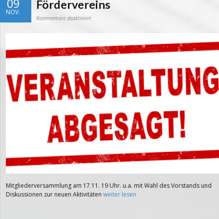
09
Fördervereins
NOV.
für
Kommentare deaktiviert
17.11.
Mitgliederversammlung
des
Fördervereins
Mitgliederversammlung am 17.11. 19 Uhr. u.a. mit Wahl des Vorstands und
Diskussionen zur neuen Aktivitäten
weiter lesen