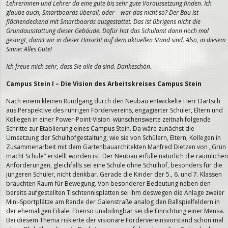
Lehrerinnen und Lehrer da eine gute bis sehr gute Voraussetzung finden. Ich
glaube auch, Smartboards überall, oder – war das nicht so? Der Bau ist
flächendeckend mit Smartboards ausgestattet. Das ist übrigens nicht die
Grundausstattung dieser Gebäude. Dafür hat das Schulamt dann noch mal
gesorgt, damit wir in dieser Hinsicht auf dem aktuellen Stand sind. Also, in diesem
Sinne: Alles Gute!
Ich freue mich sehr, dass Sie alle da sind. Dankeschön.
Campus Stein I – Die Vision des Arbeitskreises Campus Stein
Nach einem kleinen Rundgang durch den Neubau entwickelte Herr Dartsch
aus Perspektive des rührigen Fördervereins, engagierter Schüler, Eltern und
Kollegen in einer Power-Point-Vision wünschenswerte zeitnah folgende
Schritte zur Etablierung eines Campus Stein. Da wäre zunächst die
Umsetzung der Schulhofgestaltung, wie sie von Schülern, Eltern, Kollegen in
Zusammenarbeit mit dem Gartenbauarchitekten Manfred Dietzen von „Grün
macht Schule“ erstellt worden ist. Der Neubau erfülle natürlich die räumlichen
Anforderungen, gleichfalls sei eine Schule ohne Schulhof, besonders für die
jüngeren Schüler, nicht denkbar. Gerade die Kinder der 5., 6. und 7. Klassen
bräuchten Raum für Bewegung. Von besonderer Bedeutung neben den
bereits aufgestellten Tischtennisplatten sei ihm deswegen die Anlage zweier
Mini-Sportplätze am Rande der Galenstraße analog den Ballspielfeldern in
der ehemaligen Filiale. Ebenso unabdingbar sei die Einrichtung einer Mensa.
Bei diesem Thema riskierte der visionäre Fördervereinsvorstand schon mal