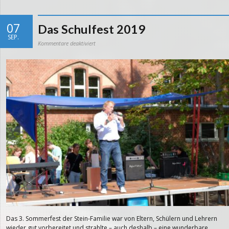
07
Das Schulfest 2019
SEP.
für
Kommentare deaktiviert
Das
Schulfest
2019
Das 3. Sommerfest der Stein-Familie war von Eltern, Schülern und Lehrern
wieder gut vorbereitet und strahlte – auch deshalb – eine wunderbare