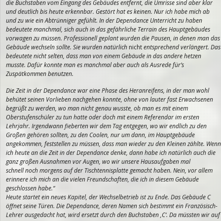
die Buchstaben vom Eingang des Gebäudes entfernt, die Umrisse sind aber klar
und deutlich bis heute erkennbar. Gestört hat es keinen. Nur ich habe mich ab
und zu wie ein Abtrünniger gefühlt. In der
Dependance Unterricht zu haben
bedeutete manchmal, sich auch in das gefährliche Terrain des Hauptgebäudes
vorwagen zu müssen. Professionell geplant wurden die Pausen, in denen man das
Gebäude wechseln sollte. Sie wurden natürlich
nicht
entsprechend verlängert. Das
bedeutete nicht selten, dass man von einem Gebäude in das andere hetzen
musste. Dafür konnte man es manchmal aber auch als Ausrede für’s
Zuspätkommen benutzen.
Die Zeit in der Dependance war eine Phase des Heranreifens, in der man wohl
behütet seinen Vorlieben nachgehen konnte, ohne von lauter fast Erwachsenen
begrüßt zu werden, wo man nicht genau wusste, ob man es mit einem
Oberstufenschüler zu tun hatte oder doch mit einem Referendar im ersten
Lehrjahr. Irgendwann fieberten wir dem Tag entgegen, wo wir endlich zu den
Großen gehören sollten, zu den Coolen, nur um dann, im Hauptgebäude
angekommen, feststellen zu müssen, dass man wieder zu den Kleinen zählte. Wenn
ich heute an die Zeit in der Dependance denke, dann habe ich natürlich auch die
ganz großen Ausnahmen vor Augen, wo wir unsere Hausaufgaben mal
schnell noch morgens auf der Tischtennisplatte gemacht haben. Nein, vor allem
erinnere ich mich an die vielen Freundschaften, die ich in diesem Gebäude
geschlossen habe.“
Heute startet ein neues Kapitel, der Wechselbetrieb ist zu Ende. Das Gebäude C
öffnet seine Türen. Die Dependance, deren Namen sich bestimmt ein Französisch-
Lehrer ausgedacht hat, wird ersetzt durch den Buchstaben ‚C‘. Da müssten wir auf