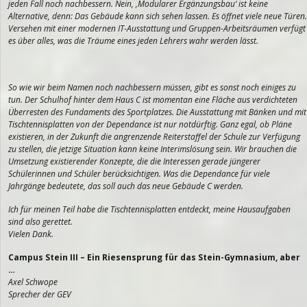
jeden Fall noch nachbessern. Nein, ‚Modularer Ergänzungsbau‘ ist keine
Alternative, denn: Das Gebäude kann sich sehen lassen. Es öffnet viele neue Türen.
Versehen mit einer modernen IT-Ausstattung und Gruppen-Arbeitsräumen verfügt
es über alles, was die Träume eines jeden Lehrers wahr werden lässt.
So wie wir beim Namen noch nachbessern müssen, gibt es sonst noch einiges zu
tun. Der Schulhof hinter dem Haus C ist momentan eine Fläche aus verdichteten
Überresten des Fundaments des Sportplatzes. Die Ausstattung mit Bänken und mit
Tischtennisplatten von der Dependance ist nur notdürftig. Ganz egal, ob Pläne
existieren, in der Zukunft die angrenzende Reiterstaffel der Schule zur Verfügung
zu stellen, die jetzige Situation kann keine Interimslösung sein. Wir brauchen die
Umsetzung existierender Konzepte, die die Interessen gerade jüngerer
Schülerinnen und Schüler berücksichtigen. Was die Dependance für viele
Jahrgänge bedeutete, das soll auch das neue Gebäude C werden.
Ich für meinen Teil habe die Tischtennisplatten entdeckt, meine Hausaufgaben
sind also gerettet.
Vielen Dank.
Campus Stein III – Ein Riesensprung für das Stein-Gymnasium, aber
…
Axel Schwope
Sprecher der GEV