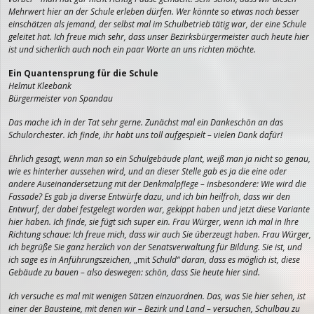
Mehrwert hier an der Schule erleben dürfen. Wer könnte so etwas noch besser
einschätzen als jemand, der selbst mal im
Schulbetrieb tätig war, der eine Schule
geleitet hat. Ich freue mich sehr, dass unser Bezirksbürgermeister auch heute hier
ist und sicherlich auch noch ein paar Worte an uns richten möchte.
Ein Quantensprung für die Schule
Helmut Kleebank
Bürgermeister von Spandau
Das mache ich in der Tat sehr gerne. Zunächst mal ein Dankeschön an das
Schulorchester. Ich finde, ihr habt uns toll aufgespielt – vielen Dank da
für!
Ehrlich gesagt, wenn man so ein Schulgebäude plant, weiß man ja nicht so genau,
wie es hinterher aussehen wird, und an dieser Stelle gab es ja die eine oder
andere Auseinandersetzung mit der Denkmalpflege – insbesondere: Wie wird die
Fassade? Es gab ja diverse Entwürfe dazu, und ich bin heilfroh, dass wir den
Entwurf, der dabei festgelegt worden war, gekippt haben und jetzt diese Variante
hier haben. Ich finde, sie fügt sich super ein. Frau Würger, wenn ich mal in Ihre
Richtung schaue: Ich freue mich, dass wir auch Sie überzeugt haben. Frau Würger,
ich begrüße Sie ganz herzlich von der Senatsverwaltung für Bildung. Sie ist, und
ich sage es in Anführungszeichen,
„mit
Schuld“ daran, dass es möglich ist, diese
Gebäude zu bauen – also deswegen: schön, dass Sie heute hier sind.
Ich versuche es mal mit wenigen Sätzen einzuordnen. Das, was Sie hier sehen, ist
einer der Bausteine, mit denen wir – Bezirk und Land – versuchen, Schulbau zu