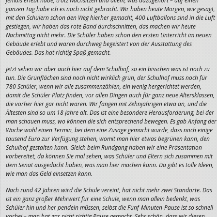
jemals erlebt habe, trotz Nachsitzen und allem, was dazugehört – auf einen
ganzen Tag habe ich es noch nicht gebracht. Wir haben heute Morgen, wie gesagt,
mit den Schülern schon den Weg hierher gemacht, 400 Luftballons sind in die Luft
gestiegen, wir haben das rote Band durchschnitten, das machen wir heute
Nachmittag nicht mehr. Die Schüler haben schon den ersten Unterricht im neuen
Gebäude erlebt und waren durchweg begeistert von der Ausstattung des
Gebäudes. Das hat richtig Spaß gemacht.
Jetzt sehen wir aber auch hier auf dem Schulhof, so ein bisschen was ist noch zu
tun. Die Grünflächen sind noch nicht wirklich grün, der Schulhof muss noch für
780 Schüler, wenn wir alle zusammenzählen, ein wenig hergerichtet werden,
damit die Schüler Platz finden, vor allen Dingen auch für ganz neue Altersklassen,
die vorher hier gar nicht waren. Wir fangen mit Zehnjährigen etwa an, und die
Ältesten sind so um 18 Jahre alt. Das ist eine besondere Herausforderung, bei der
man schauen muss, wo können die sich entsprechend bewegen. Es gab Anfang der
Woche wohl einen Termin, bei dem eine Zusage gemacht wurde, dass noch einige
tausend Euro zur Verfügung stehen, womit man hier etwas begrünen kann, den
Schulhof gestalten kann. Gleich beim Rundgang haben wir eine Präsentation
vorbereitet, da können Sie mal sehen, was Schüler und Eltern sich zusammen mit
dem Senat ausgedacht haben, was man hier machen kann. Da gibt es tolle Ideen,
wie man das Geld einsetzen kann.
Nach rund 42 Jahren wird die Schule vereint, hat nicht mehr zwei Standorte. Das
ist ein ganz großer Mehrwert für eine Schule, wenn man allein bedenkt, was
Schüler hin und her pendeln müssen, selbst die Fünf-Minuten-Pause ist so schnell
vorbei – man hat gar nicht richtig Pause gemacht. Sehr schön, dass wir diesen