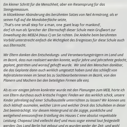
Ein kleiner Schritt für die Menschheit, aber ein Riesensprung für das
Steingymnasium.
In klitzekleiner Abänderung des berühmten Satzes von Neil Armstrong, als er
seinen Fuß auf die Mondoberfläche setzte,
‚That’s one small step for a man, one giant leap for mankind’,
darf ich nun als Sprecher der Elternschaft dieser Schule mein Grußwort zur
Einweihung des MEB24 (Haus C) an Sie richten. Die Anleihe beim berühmten
Vorbild unterstreicht einfach die Wichtigkeit des Ereignisses für diese Schule auch
aus Elternsicht.
Wir Eltern danken den Entscheidungs- und Verantwortungsträgern im Land und
im Bezirk, dass nun realisiert werden konnte, wofür Jahre und Jahrzehnte gedacht,
geplant, gestritten und worauf gehofft wurde. Wir sind den Menschen dankbar,
die das Geplante dann auch wirklich umgesetzt haben (und das schließt von
Referatsleiterinnen im Senat bis zu Sachbearbeiterinnen im Bezirk, von den
Planern und Machern bei den beteiligten Firmen alle ein).
Als es vor einigen Jahren konkreter wurde mit den Planungen zum MEB, hörte ich
von Eltern durchaus auch kritische Fragen: Finden wir das wirklich schick, unsere
Kinder jahrelang auf einer Schulbaustelle unterrichten zu lassen? Wir können uns
doch lebhaft ausmalen, welcher Lärm und welcher Dreck das Schulleben in dieser
Zeit beeinträchtigt. Vor diesem Hintergrund ist die zügige, pünktliche und
weitgehend emissionsfreie Erstellung des Hauses C eine absolut respektable
Leistung. Chapeau! Und vielleicht darf und muss sogar einmal laut festgestellt
werden: Das Land Berlin hat gebaut und es wurden weder der Zeit- und wohl