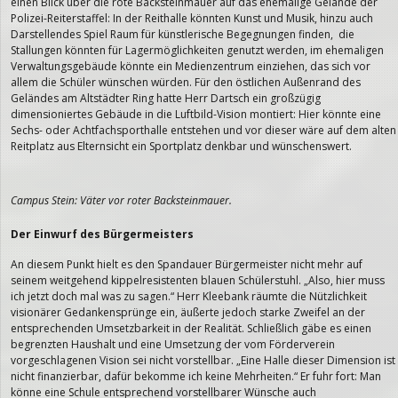
einen Blick über die rote Backsteinmauer auf das ehemalige Gelände der
Polizei-Reiterstaffel: In der Reithalle könnten Kunst und Musik, hinzu auch
Darstellendes Spiel Raum für künstlerische Begegnungen finden, die
Stallungen könnten für Lagermöglichkeiten genutzt werden, im ehemaligen
Verwaltungsgebäude könnte ein Medienzentrum einziehen, das sich vor
allem die Schüler wünschen würden. Für den östlichen Außenrand des
Geländes am Altstädter Ring hatte Herr Dartsch ein großzügig
dimensioniertes Gebäude in die Luftbild-Vision montiert: Hier könnte eine
Sechs- oder Achtfachsporthalle entstehen und vor dieser wäre auf dem alten
Reitplatz aus Elternsicht ein Sportplatz denkbar und wünschenswert.
Campus Stein: Väter vor roter Backsteinmauer.
Der Einwurf des Bürgermeisters
An diesem Punkt hielt es den Spandauer Bürgermeister nicht mehr auf
seinem weitgehend kippelresistenten blauen Schülerstuhl. „Also, hier muss
ich jetzt doch mal was zu sagen.“ Herr Kleebank räumte die Nützlichkeit
visionärer Gedankensprünge ein, äußerte jedoch starke Zweifel an der
entsprechenden Umsetzbarkeit in der Realität. Schließlich gäbe es einen
begrenzten Haushalt und eine Umsetzung der vom Förderverein
vorgeschlagenen Vision sei nicht vorstellbar. „Eine Halle dieser Dimension ist
nicht finanzierbar, dafür bekomme ich keine Mehrheiten.“ Er fuhr fort: Man
könne eine Schule entsprechend vorstellbarer Wünsche auch