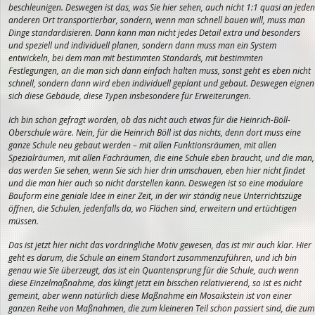
beschleunigen. Deswegen ist das, was Sie hier sehen, auch nicht
1:1 quasi an jeden
anderen Ort transportierbar, sondern, wenn man schnell bauen will, muss man
Dinge standardisieren. Dann kann man nicht jedes Detail extra und besonders
und speziell und individuell planen, sondern dann muss man ein System
entwickeln, bei dem man mit bestimmten Standards, mit bestimmten
Festlegungen, an die man sich dann einfach halten muss, sonst geht es eben nicht
schnell, sondern dann wird eben individuell geplant und gebaut. Deswegen eignen
sich diese Gebäude, diese Typen insbesondere für Erweiterungen.
Ich bin schon gefragt worden, ob das nicht auch etwas für die Heinrich-Böll-
Oberschule wäre. Nein, für die Heinrich Böll ist das nichts, denn dort muss eine
ganze Schule neu gebaut werden – mit allen Funktionsräumen, mit allen
Spezialräumen, mit allen Fachräumen, die eine Schule eben braucht, und die man,
das werden Sie sehen, wenn Sie sich hier drin umschauen, eben hier nicht findet
und die man hier auch so nicht darstellen
kann. Deswegen ist so eine modulare
Bauform eine geniale Idee in einer Zeit, in der wir ständig neue Unterrichtszüge
öffnen, die Schulen, jedenfalls da, wo Flächen sind, erweitern und ertüchtigen
müssen.
Das ist jetzt hier nicht das vordringliche Motiv gewesen, das ist mir auch klar. Hier
geht es darum, die Schule an einem Standort zusammenzuführen, und ich bin
genau wie Sie überzeugt, das ist ein Quantensprung für die Schule, auch wenn
diese Einzelmaßnahme, das klingt jetzt ein bisschen relativierend, so ist es nicht
gemeint, aber wenn natürlich diese Maßnahme ein Mosaikstein ist von einer
ganzen Reihe von Maßnahmen, die zum kleineren Teil schon passiert sind, die zum