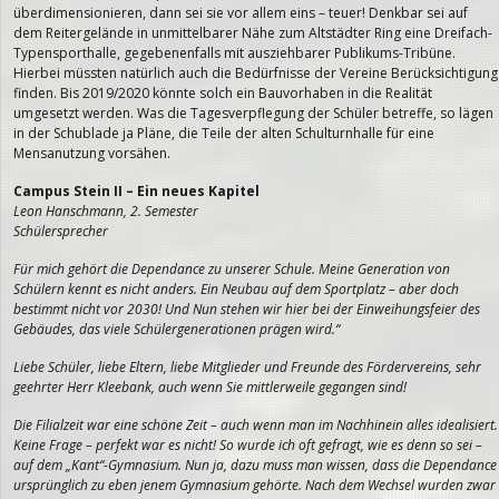
überdimensionieren, dann sei sie vor allem eins – teuer! Denkbar sei auf
dem Reitergelände in unmittelbarer Nähe zum Altstädter Ring eine Dreifach-
Typensporthalle, gegebenenfalls mit ausziehbarer Publikums-Tribüne.
Hierbei müssten natürlich auch die Bedürfnisse der Vereine Berücksichtigung
finden. Bis 2019/2020 könnte solch ein Bauvorhaben in die Realität
umgesetzt werden. Was die Tagesverpflegung der Schüler betreffe, so lägen
in der Schublade ja Pläne, die Teile der alten Schulturnhalle für eine
Mensanutzung vorsähen.
Campus Stein II – Ein neues Kapitel
Leon Hanschmann, 2. Semester
Schülersprecher
Für mich gehört die Dependance zu unserer Schule. Meine Generation von
Schülern kennt es nicht anders. Ein Neubau auf dem Sportplatz – aber doch
bestimmt nicht vor 2030! Und Nun stehen wir hier bei der Einweihungsfeier des
Gebäudes, das viele Schülergenerationen prägen wird.“
Liebe Schüler, liebe Eltern, liebe Mitglieder und Freunde des Fördervereins, sehr
geehrter Herr Kleebank, auch wenn Sie mittlerweile gegangen sind!
Die Filialzeit war eine schöne Zeit – auch wenn man im Nachhinein alles idealisiert.
Keine Frage – perfekt war es nicht! So wurde ich oft gefragt, wie es denn so sei –
auf dem „Kant“-Gymnasium. Nun ja, dazu muss man wissen, dass die Dependance
ursprünglich zu eben jenem Gymnasium gehörte. Nach dem Wechsel wurden zwar