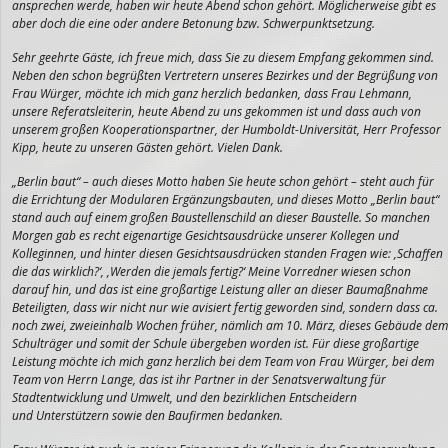
ansprechen werde, haben wir heute Abend schon gehört. Möglicherweise gibt es
aber doch die eine oder andere Betonung bzw. Schwerpunktsetzung.
Sehr geehrte Gäste, ich freue mich, dass Sie zu diesem Empfang gekommen sind.
Neben den schon begrüßten Vertretern unseres Bezirkes und der Begrüßung von
Frau Würger, möchte ich mich ganz herzlich bedanken, dass Frau Lehmann,
unsere Referatsleiterin, heute Abend zu uns gekommen ist und dass auch von
unserem großen Kooperationspartner, der Humboldt-Universität, Herr Professor
Kipp, heute zu unseren Gästen gehört. Vielen Dank.
„Berlin baut“ – auch dieses Motto haben Sie heute schon gehört – steht auch für
die Errichtung der Modularen Ergänzungsbauten, und dieses Motto „Berlin baut“
stand auch auf einem großen Baustellenschild an dieser Baustelle. So manchen
Morgen gab es recht eigenartige Gesichtsausdrücke unserer Kollegen und
Kolleginnen, und hinter diesen Gesichtsausdrücken standen Fragen wie: ‚Schaffen
die das wirklich?‘, ‚Werden die jemals fertig?‘ Meine Vorredner wiesen schon
darauf hin, und das ist eine großartige Leistung aller an dieser Baumaßnahme
Beteiligten, dass wir nicht nur wie avisiert fertig geworden sind, sondern dass ca.
noch zwei, zweieinhalb Wochen früher, nämlich am 10. März, dieses Gebäude dem
Schulträger und somit der Schule übergeben worden ist. Für diese großartige
Leistung möchte ich mich ganz herzlich bei dem Team von Frau Würger, bei dem
Team von Herrn Lange, das ist ihr Partner in der Senatsverwaltung für
Stadtentwicklung und Umwelt, und den bezirklichen Entscheidern
und Unterstützern sowie den Baufirmen bedanken.