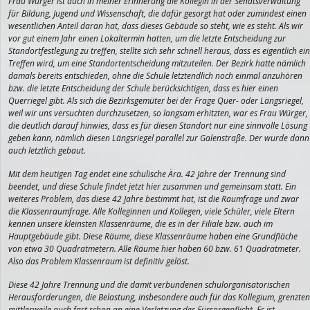
Frau Würger ist auch in meiner Erinnerung die Kollegin in der Senatsverwaltung
für Bildung, Jugend und Wissenschaft, die dafür gesorgt hat oder zumindest einen
wesentlichen Anteil daran hat, dass dieses Gebäude so steht, wie es steht. Als wir
vor gut einem Jahr einen Lokaltermin hatten, um die letzte Entscheidung zur
Standortfestlegung zu treffen, stellte sich sehr schnell heraus, dass es eigentlich ein
Treffen wird, um eine Standortentscheidung mitzuteilen. Der Bezirk hatte nämlich
damals bereits entschieden, ohne die Schule letztendlich noch einmal anzuhören
bzw. die letzte Entscheidung der Schule berücksichtigen, dass es hier einen
Querriegel gibt. Als sich die Bezirksgemüter bei der Frage Quer- oder Längsriegel,
weil wir uns versuchten durchzusetzen, so langsam erhitzten, war es Frau Würger,
die deutlich darauf hinwies, dass es für diesen Standort nur eine sinnvolle Lösung
geben kann, nämlich diesen Längsriegel parallel zur Galenstraße. Der wurde dann
auch letztlich gebaut.
Mit dem heutigen Tag endet eine schulische Ära. 42 Jahre der Trennung sind
beendet, und diese Schule findet jetzt hier zusammen und gemeinsam statt. Ein
weiteres Problem, das diese 42 Jahre bestimmt hat, ist die Raumfrage und zwar
die Klassenraumfrage. Alle Kolleginnen und Kollegen, viele Schüler, viele Eltern
kennen unsere kleinsten Klassenräume, die es in der Filiale bzw. auch im
Hauptgebäude gibt. Diese Räume, diese Klassenräume haben eine Grundfläche
von etwa 30 Quadratmetern. Alle Räume hier haben 60 bzw. 61 Quadratmeter.
Also das Problem Klassenraum ist definitiv gelöst.
Diese 42 Jahre Trennung und die damit verbundenen schulorganisatorischen
Herausforderungen, die Belastung, insbesondere auch für das Kollegium, grenzten
mittlerweile auch fast schon an eine Verletzung der Fürsorgepflicht. Es ist