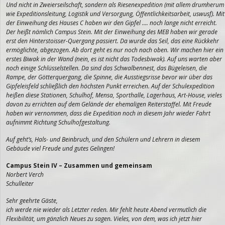
Und nicht in Zweierseilschaft, sondern als Riesenexpedition (mit allem drumherum
wie Expeditionsleitung, Logistik und Versorgung, Öffentlichkeitsarbeit, uswusf). Mit
der Einweihung des Hauses C haben wir den Gipfel …. noch lange nicht erreicht.
Der heißt nämlich Campus Stein. Mit der Einweihung des MEB haben wir gerade
erst den Hinterstoisser-Quergang passiert. Da wurde das Seil, das eine Rückkehr
ermöglichte, abgezogen. Ab dort geht es nur noch nach oben. Wir machen hier ein
erstes Biwak in der Wand (nein, es ist nicht das Todesbiwak). Auf uns warten aber
noch einige Schlüsselstellen. Da sind das Schwalbennest, das Bügeleisen, die
Rampe, der Götterquergang, die Spinne, die Ausstiegsrisse bevor wir über das
Gipfeleisfeld schließlich den höchsten Punkt erreichen. Auf der Schulexpedition
heißen diese Stationen, Schulhof, Mensa, Sporthalle, Lagerhaus, Art-House, vieles
davon zu errichten auf dem Gelände der ehemaligen Reiterstaffel. Mit Freude
haben wir vernommen, dass die Expedition noch in diesem Jahr wieder Fahrt
aufnimmt Richtung Schulhofgestaltung.
Auf geht’s, Hals- und Beinbruch, und den Schülern und Lehrern in diesem
Gebäude viel Freude und gutes Gelingen!
Campus Stein IV – Zusammen und gemeinsam
Norbert Verch
Schulleiter
Sehr geehrte Gäste,
ich werde nie wieder als Letzter reden. Mir fehlt heute Abend vermutlich die
Flexibilität, um gänzlich Neues zu sagen. Vieles, von dem, was ich jetzt hier