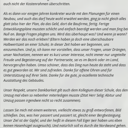
auch nicht der Kostenrahmen überschritten.
Als es dann vor einigen Jahren konkreter wurde mit den Planungen für einen
Neubau, und auch das darf heute wohl erwähnt werden, ging ja nicht gleich alles
glatt (also hier der Plan, da das Geld, dort die Baufirma, fertig. Fertige
Entwicklungspläne mussten schlicht und einfach beerdigt werden und man fing bei
Null an. Bange Fragen plagten uns. Wird das überhaupt was? Und wenn ja wann?
Werden wir das noch erleben? (Eltern haben ja doch eine überschaubare
Halbwertszeit an einer Schule). In dieser Zeit haben wir begonnen, uns
einzumischen. Und ja, ich kann mir vorstellen, dass unser Fragen, unser Drängen,
unser Nachsetzen, nennen wir es kurz unser Interesse, nicht immer nur ungeteilte
Freude und Begeisterung auf der Partnerseite, sei es im Bezirk oder im Land,
hervorgerufen haben. Umso schöner, dass das Ding nun heute da steht und dass
es gut geworden ist. Wir sind zufrieden. Danke für offene Ohren und für
Unterstützung auf Ihrer Seite. Danke für die gute, ja exzellente technische
Ausstattung des Gebäudes.
Unser Respekt, unsere Dankbarkeit gilt auch dem Kollegium dieser Schule, das den
Umzug mal eben so nebenher miterledigen musste (Zitat Herr Selig: Abitur und
Umzug passen irgendwie nicht so recht zusammen).
Lassen Sie mich mit einem weiteren, vielleicht etwas zu groß entworfenen, Bild
schließen. Das, was hier passiert und passiert ist, gleicht einer Bergbesteigung.
Unser Ziel ist der Gipfel, und der heißt in diesem Fall Eiger (wir haben uns eben
keinen Hasenhügel ausgesucht). Und natürlich soll es durch die Nordwand gehen.