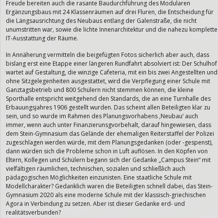
Freude bereiten auch die rasante Baudurchführung des Modularen
Ergänzungsbaus mit 24 Klassenräumen auf drei Fluren, die Entscheidung für
die Längsausrichtung des Neubaus entlang der Galenstraße, die nicht
unumstritten war, sowie die lichte Innenarchitektur und die nahezu komplette
IT-Ausstattung der Räume.
In Annäherung vermitteln die beigefügten Fotos sicherlich aber auch, dass
bislang erst eine Etappe einer längeren Rundfahrt absolviert ist: Der Schulhof
wartet auf Gestaltung, die winzige Cafeteria, mit ein bis zwei Angestellten und
ohne Sitzgelegenheiten ausgestattet, wird die Verpflegung einer Schule mit
Ganztagsbetrieb und 800 Schülern nicht stemmen können, die kleine
Sporthalle entspricht weitgehend den Standards, die an eine Turnhalle des
Erbauungsjahres 1906 gestellt wurden. Das scheint allen Beteiligten klar zu
sein, und so wurde im Rahmen des Planungsvorhabens ‚Neubau‘ auch
immer, wenn auch unter Finanzierunsgvorbehalt, darauf hingewiesen, dass
dem Stein-Gymnasium das Gelände der ehemaligen Reiterstaffel der Polizei
zugeschlagen werden würde, mit dem Planungsgedanken (oder -gespenst),
dann würden sich die Probleme schon in Luft auflösen. In den Köpfen von
Eltern, Kollegen und Schülern begann sich der Gedanke „Campus Stein“ mit
vielfältigen räumlichen, technischen, sozialen und schließlich auch
pädagogischen Möglichkeiten einzunisten. Eine staatliche Schule mit
Modellcharakter? Gedanklich waren die Beteiligten schnell dabei, das Stein-
Gymnasium 2020 als eine moderne Schule mit der klassisch-griechischen
Agora in Verbindung zu setzen. Aber ist dieser Gedanke erd- und
realitätsverbunden?