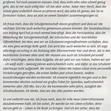
größeren Teil noch passieren müssen. Und, dass nicht alles allen schnell genug
geht,
das ist mir auch völlig klar. Ich bin aber sicher, lieber Herr Verch, dass die
Schule ganz ordentlich davon profitieren wird, das sehe ich genau, wie Sie es
formuliert haben, dass sie jetzt an einem Standort zusammengezogen ist.
Ich freue mich, dass die Schulgemeinschaft davon profitiert und dass wir die
nächsten Schritte auch weiterhin gemeinsam planen können. Der Senatsbeschluss
von Anfang April hat ja noch einmal bekräftigt, dass die Partizipation, also die
Mitwirkung der Schulgemeinschaft, der schulischen und der bezirklichen
Öffentlichkeit, bei dem, was wir an Schulsanierungsmaßnahmen vorhaben, dass
die eine ganz wichtige Rolle spielt. Das wird also auch weiterhin so sein. Ich sage
allerdings vorsichtig in die Richtung aller Elternvertreter hier und derer, die in den
bezirklichen Gremien aktiv sind: Wir müssen uns auch als Schulamt personell
dafür ertüchtigen, denn diese Aufgabe, die wir jetzt vor uns haben, hatten wir seit
– ich weiß nicht – zwanzig Jahren wahrscheinlich nicht, und dafür ist das Schulamt
überhaupt nicht aufgestellt. Wir sind aber dabei! Wir haben schon erste personelle
Vorkehrungen getroffen, die ersten Stellen jetzt schon besetzt, andere
Ausschreibungen werden vorbereitet. Ich erwarte eigentlich morgen und in den
kommenden Wochen nochmal ein großes Paket für Spandau, wahrscheinlich
immerhin über 200 Mio. Euro für die kommenden zehn Jahre, zuzüglich der
Schulneubauten. Ich denke, dass wir das alles packen werden.
So viel vielleicht von mir. Ich freue mich, dass ihr tolle neue Unterrichtsräume
dazubekommen habt. Ich bin sicher, ihr werdet sie mit Leben erfüllen, denn
darum geht es – Leben in die Bude zu bringen. Und ich bin sicher, dass die