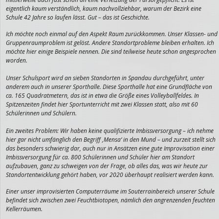
eigentlich kaum verständlich, kaum nachvollziehbar, warum der Bezirk eine
Schule 42 Jahre so laufen lässt. Gut – das ist Geschichte.
Ich möchte noch einmal auf den Aspekt Raum zurückkommen. Unser Klassen- und
Gruppenraumproblem ist gelöst. Andere Standortprobleme bleiben erhalten. Ich
möchte hier einige Beispiele nennen. Die sind teilweise heute schon angesprochen
worden.
Unser Schulsport wird an sieben Standorten in Spandau durchgeführt, unter
anderem auch in unserer Sporthalle. Diese Sporthalle hat eine Grundfläche von
ca. 165 Quadratmetern, das ist in etwa die Größe eines Volleyballfeldes. In
Spitzenzeiten findet hier Sportunterricht mit zwei Klassen statt, also mit 60
Schülerinnen und Schülern.
Ein zweites Problem: Wir haben keine qualifizierte Imbissversorgung – ich nehme
hier gar nicht umfänglich den Begriff ‚Mensa‘ in den Mund – und zurzeit stellt sich
das besonders schwierig dar, auch nur in Ansätzen eine gute Improvisation einer
Imbissversorgung für ca. 800 Schülerinnen und Schüler hier am Standort
aufzubauen, ganz zu schweigen von der Frage, ob alles das, was wir heute zur
Standortentwicklung gehört haben, vor 2020 überhaupt realisiert werden kann.
Einer unser improvisierten Computerräume im Souterrainbereich unserer Schule
befindet sich zwischen zwei Feuchtbiotopen, nämlich den angrenzenden feuchten
Kellerräumen.