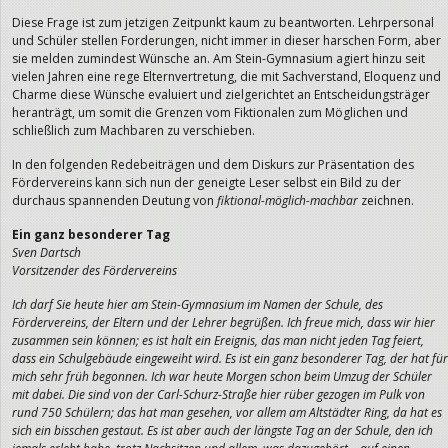
Diese Frage ist zum jetzigen Zeitpunkt kaum zu beantworten. Lehrpersonal
und Schüler stellen Forderungen, nicht immer in dieser harschen Form, aber
sie melden zumindest Wünsche an. Am Stein-Gymnasium agiert hinzu seit
vielen Jahren eine rege Elternvertretung, die mit Sachverstand, Eloquenz und
Charme diese Wünsche evaluiert und zielgerichtet an Entscheidungsträger
heranträgt, um somit die Grenzen vom Fiktionalen zum Möglichen und
schließlich zum Machbaren zu verschieben.
In den folgenden Redebeiträgen und dem Diskurs zur Präsentation des
Fördervereins kann sich nun der geneigte Leser selbst ein Bild zu der
durchaus spannenden Deutung von
fiktional-möglich-machbar
zeichnen.
Ein ganz besonderer Tag
Sven Dartsch
Vorsitzender des Fördervereins
Ich darf Sie heute hier am Stein-Gymnasium im Namen der Schule, des
Fördervereins, der Eltern und der Lehrer begrüßen. Ich freue mich, dass wir hier
zusammen sein können; es ist halt ein Ereignis, das man nicht jeden Tag feiert,
dass ein Schulgebäude eingeweiht wird. Es ist ein ganz besonderer Tag, der hat für
mich sehr früh begonnen. Ich war heute Morgen schon beim Umzug der Schüler
mit dabei. Die sind von der Carl-Schurz-Straße hier rüber gezogen im Pulk von
rund 750 Schülern; das hat man gesehen, vor allem am Altstädter Ring, da hat es
sich ein bisschen gestaut. Es ist aber auch der längste Tag an der Schule, den ich