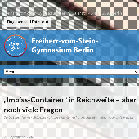
Freiherr-vom-Stein-Gymnasium Berlin, Galenstr. 40-44, 13597 Berlin
„Imbiss-Container“ in Reichweite – aber
noch viele Fragen
Du bist hier:
Home
/
Aktuelles
/ „Imbiss-Container“ in Reichweite – aber noch viele Fragen
29. September 2020