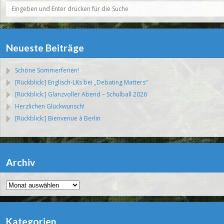
Neueste Beiträge
Schöne Sommerferien!
[Rückblick:] Englisch-LKs bei „Debating Matters“
[Rückblick:] Glanzvoller Abend – Schulball 2026
Herzlichen Glückwunsch!
[Rückblick:] Bienvenue à Berlin
Archiv
Archiv
Kategorien