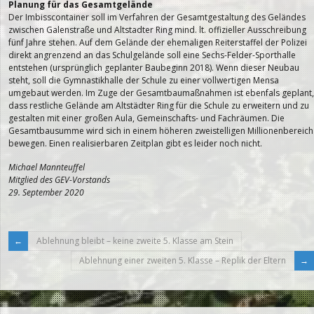
Planung für das Gesamtgelände
Der Imbisscontainer soll im Verfahren der Gesamtgestaltung des Geländes
zwischen Galenstraße und Altstadter Ring mind. lt. offizieller Ausschreibung
fünf Jahre stehen. Auf dem Gelände der ehemaligen Reiterstaffel der Polizei
direkt angrenzend an das Schulgelände soll eine Sechs-Felder-Sporthalle
entstehen (ursprünglich geplanter Baubeginn 2018). Wenn dieser Neubau
steht, soll die Gymnastikhalle der Schule zu einer vollwertigen Mensa
umgebaut werden. Im Zuge der Gesamtbaumaßnahmen ist ebenfals geplant,
dass restliche Gelände am Altstädter Ring für die Schule zu erweitern und zu
gestalten mit einer großen Aula, Gemeinschafts- und Fachräumen. Die
Gesamtbausumme wird sich in einem höheren zweistelligen Millionenbereich
bewegen. Einen realisierbaren Zeitplan gibt es leider noch nicht.
Michael Mannteuffel
Mitglied des GEV-Vorstands
29. September 2020
Ablehnung bleibt – keine zweite 5. Klasse am Stein
Ablehnung einer zweiten 5. Klasse – Replik der Eltern