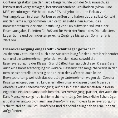
Containergestaltung in der Farbe Beige wurde von der SK Bauauschuss
kritisiert und vorgeschlagen, bereits vorhandene Schulfarben (Altbau und
MEB) einzubringen. Wir haben das BZA aufgefordert, den Einbau von
Vorhangplatten in diesen Farben zu prüfen und haben dabei selbst Kontakt
mit der Firma aufgenommen. Der Zeitplan sieht einen Aufbau des
Imbisscontainers, der eine Bestuhlung von 108 aufweisen soll mit einer
Essensausgabe, Toiletten für SuS und für Vertreter*innen des Dienstleisters,
Lagerräume und behindertengerechte Zugänge bis zu den Sommerferien
2021 vor.
Essensversorgung eingestellt – Schulträger gefordert
Zu diesem Zeitpunkt soll auch eine Ausschreibung für den Betreiber beendet
sein und ein Unternehmen gefunden werden, dass sowohl die
Essensversorgung der Klassen 5 und 6 (Rechtsanspruch dieser Klassen) als
auch eine Imbissversorgung für weitere Klassenstufen möglicherweise in der
Remise sicherstellt. Derzeit gibt es hier in der Cafeteria auch keine
Bewirtschaftung, weil sich das dort tätige Unternehmen wegen der Corona-
Krise zurückgezogen hat. Leider erhalten unsere Klassen 5 und 6 gerade
ebenfalls keine Essensversorgung, auf die in diesen Klassenstufen in Berlin
eigentlich ein Rechtsanspruch besteht. Der Versorgungspartner, der auch die
Kant-Mensa versorgt hat, ist hier nicht mehr tätig. Der bezirkliche Schulträger
ist dafür verantwortlich, auch am Stein-Gymnasium diese Essensversorgung
sicherzustellen. Die Schulkonferenz und die Schulleitung haben erneut dazu
aufgefordert.