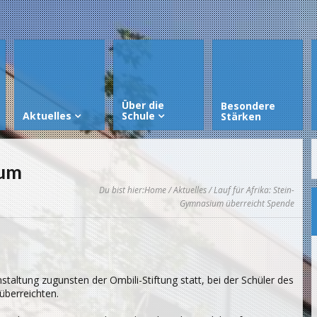
Über die
Besondere
Aktuelles
Schule
Stärken
ium
Du bist hier:
Home
/
Aktuelles
/ Lauf für Afrika: Stein-
Gymnasium überreicht Spende
altung zugunsten der Ombili-Stiftung statt, bei der Schüler des
überreichten.