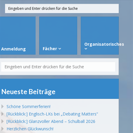
Organisatorisches
Fächer
Anmeldung
Neueste Beiträge
Schöne Sommerferien!
[Rückblick:] Englisch-LKs bei „Debating Matters“
[Rückblick:] Glanzvoller Abend – Schulball 2026
Herzlichen Glückwunsch!