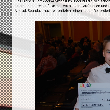
Das Freiherr-vom-Stein-Gymnasium unterstützte, wie schon i
einem Sponsorenlauf. Die ca. 350 aktiven Läuferinnen und Lä
Altstadt Spandau machten „erliefen“ einen neuen Rokordbet