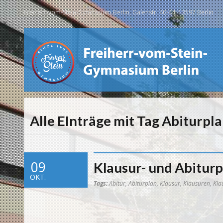
Freiherr-vom-Stein-Gymnasium Berlin, Galenstr. 40-44, 13597 Berlin
Alle EInträge mit Tag Abiturpl
09
Klausur- und Abitur
OKT.
Tags:
Abitur
,
Abiturplan
,
Klausur
,
Klausuren
,
Kla