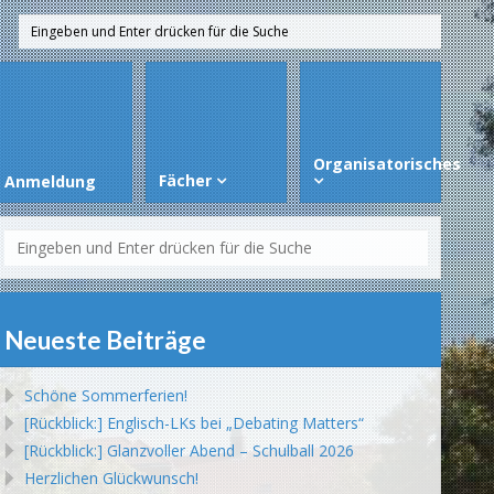
Organisatorisches
Fächer
Anmeldung
Neueste Beiträge
Schöne Sommerferien!
[Rückblick:] Englisch-LKs bei „Debating Matters“
[Rückblick:] Glanzvoller Abend – Schulball 2026
Herzlichen Glückwunsch!