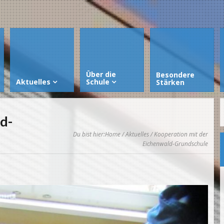
Über die
Besondere
Aktuelles
Schule
Stärken
d-
Du bist hier:
Home
/
Aktuelles
/ Kooperation mit der
Eichenwald-Grundschule