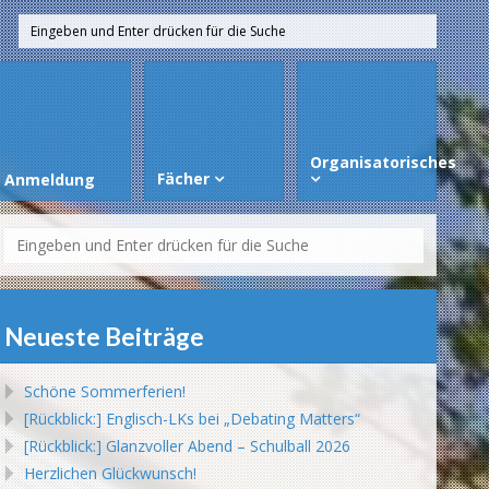
Organisatorisches
Fächer
Anmeldung
Neueste Beiträge
Schöne Sommerferien!
[Rückblick:] Englisch-LKs bei „Debating Matters“
[Rückblick:] Glanzvoller Abend – Schulball 2026
Herzlichen Glückwunsch!