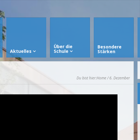
Über die
Besondere
Aktuelles
Schule
Stärken
Du bist hier:
Home
/ 6. Dezember