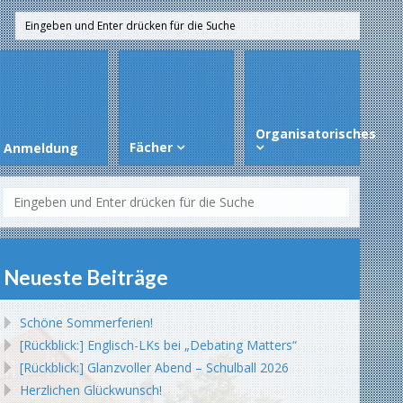
Organisatorisches
Fächer
Anmeldung
Neueste Beiträge
Schöne Sommerferien!
[Rückblick:] Englisch-LKs bei „Debating Matters“
[Rückblick:] Glanzvoller Abend – Schulball 2026
Herzlichen Glückwunsch!