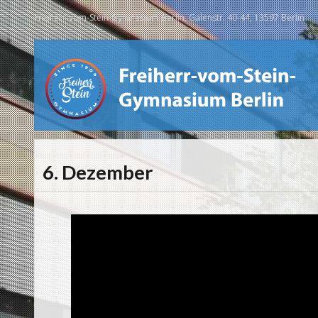
Freiherr-vom-Stein-Gymnasium Berlin, Galenstr. 40-44, 13597 Berlin
6. Dezember