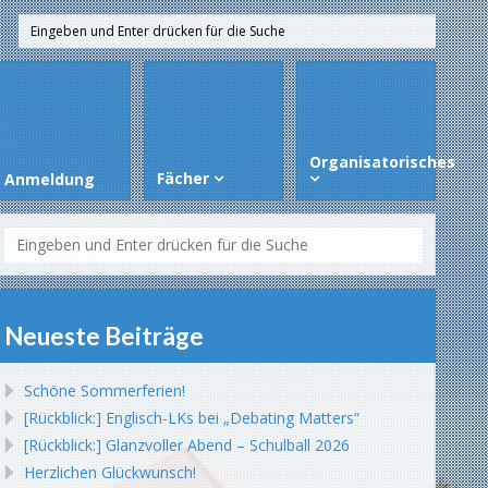
Organisatorisches
Fächer
Anmeldung
Neueste Beiträge
Schöne Sommerferien!
[Rückblick:] Englisch-LKs bei „Debating Matters“
[Rückblick:] Glanzvoller Abend – Schulball 2026
Herzlichen Glückwunsch!