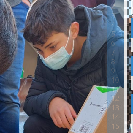
2
3
4
5
6
7
8
9
10
11
12
13
14
15