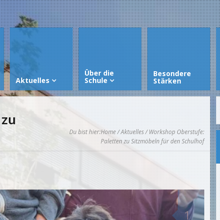
Über die
Besondere
Aktuelles
Schule
Stärken
 zu
Du bist hier:
Home
/
Aktuelles
/ Workshop Oberstufe:
Paletten zu Sitzmöbeln für den Schulhof
1